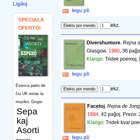
Ligiloj
legu pli
SPECIALA
ekz.
OFERTO!
Divershumore
.
Rejna 
Glasgow.
1980
.
36 paĝo
Klarigo:
Tridek poemoj, li
legu pli
Esenca parto de
ekz.
ĉiu UK estas la
muziko. Grupo
Facetoj
.
Rejna de Jong
Sepa
1984
.
42 paĝoj
.
Prezo: 
kaj
Klarigo:
Tridek kvar poem
Asorti
legu pli
dancigis