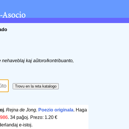
ĉado
de nehaveblaj kaj aŭtoro/kontribuanto,
oj
.
Rejna de Jong
.
Poezio originala
. Haga
986
.
34 paĝoj
.
Prezo: 1.20 €
erlandaj e-istoj.