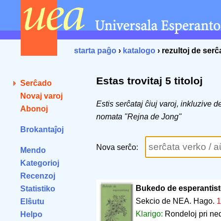
starta paĝo
›
katalogo
› rezultoj de ser
Estas trovitaj 5 titoloj
Serĉado
Novaj varoj
Estis serĉataj ĉiuj varoj, inkluzive 
Abonoj
nomata "Rejna de Jong"
Brokantaĵoj
Nova serĉo:
Mendo
Kategorioj
Recenzoj
Bukedo de esperantist
Statistiko
Sekcio de NEA. Hago.
1
Elŝutu
Klarigo:
Rondeloj pri ned
Helpo