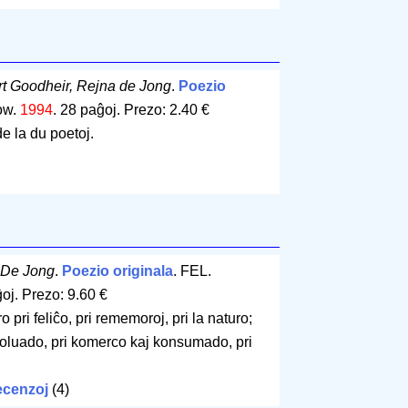
rt Goodheir, Rejna de Jong
.
Poezio
ow.
1994
.
28 paĝoj
.
Prezo: 2.40 €
de la du poetoj.
 De Jong
.
Poezio originala
. FEL.
ĝoj
.
Prezo: 9.60 €
 pri feliĉo, pri rememoroj, pri la naturo;
poluado, pri komerco kaj konsumado, pri
cenzoj
(4)