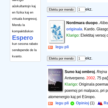
aŭskultantojn kaj
ekz.
en fizika kaj en
virtuala kongresoj.
Nordmara duopo
.
Albe
Mendu la
originala
. Kardo. Glasg
kompaktdiskon
Klarigo:
Elektitaj versoj 
Espero
kun sesona rabato
legu pli
sendepende de la
kvanto.
ekz.
Suno kaj ombroj
.
Rejna
Antverpeno.
2002
.
75 pa
Klarigo:
Originala poemaro
poemoj pri malpaco, pri 
atomenergio kaj pri Eŭropo.
legu pli
Opinioj
(1)
Re