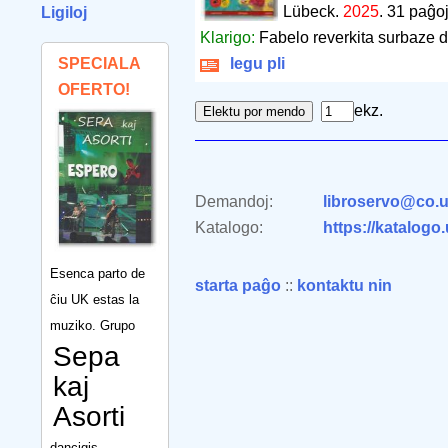
Lübeck.
2025
.
31 paĝo
Ligiloj
Klarigo:
Fabelo reverkita surbaze 
SPECIALA
legu pli
OFERTO!
ekz.
Demandoj:
libroservo@co.u
Katalogo:
https://katalogo
Esenca parto de
starta paĝo
::
kontaktu nin
ĉiu UK estas la
muziko. Grupo
Sepa
kaj
Asorti
dancigis