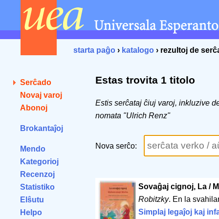
starta paĝo
›
katalogo
› rezultoj de ser
Estas trovita 1 titolo
Serĉado
Novaj varoj
Estis serĉataj ĉiuj varoj, inkluzive 
Abonoj
nomata "Ulrich Renz"
Brokantaĵoj
Nova serĉo:
Mendo
Kategorioj
Recenzoj
Sovaĝaj cignoj, La / 
Statistiko
Robitzky
. En la svahilan
Elŝutu
Simplaj legaĵoj kaj inf
Helpo