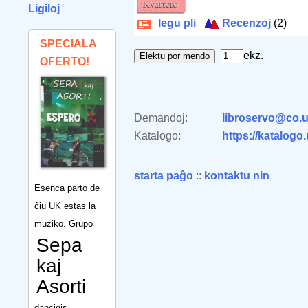
Ligiloj
legu pli
Recenzoj
(2)
SPECIALA
ekz.
OFERTO!
Demandoj:
libroservo@co.u
Katalogo:
https://katalogo
starta paĝo
::
kontaktu nin
Esenca parto de
ĉiu UK estas la
muziko. Grupo
Sepa
kaj
Asorti
dancigis