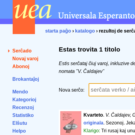
starta paĝo
›
katalogo
› rezultoj de ser
Estas trovita 1 titolo
Serĉado
Novaj varoj
Estis serĉataj ĉiuj varoj, inkluzive 
Abonoj
nomata "V. Ĉaldajev"
Brokantaĵoj
Nova serĉo:
Mendo
Kategorioj
Recenzoj
Kvarteto
.
V. Ĉaldajev, G
Statistiko
originala
. Sezonoj. Jek
Elŝutu
Klarigo:
Tri rusaj kaj un
Helpo