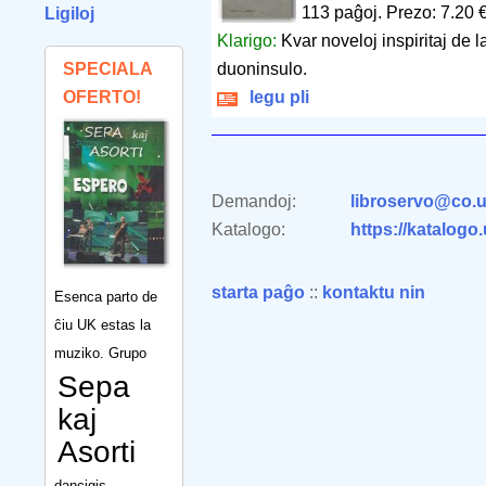
113 paĝoj
.
Prezo: 7.20 
Ligiloj
Klarigo:
Kvar noveloj inspiritaj de 
SPECIALA
duoninsulo.
OFERTO!
legu pli
Demandoj:
libroservo@co.u
Katalogo:
https://katalogo
starta paĝo
::
kontaktu nin
Esenca parto de
ĉiu UK estas la
muziko. Grupo
Sepa
kaj
Asorti
dancigis