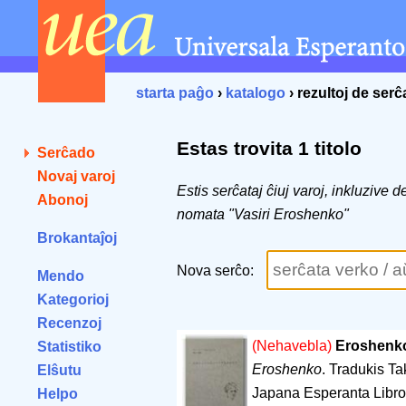
starta paĝo
›
katalogo
› rezultoj de ser
Estas trovita 1 titolo
Serĉado
Novaj varoj
Estis serĉataj ĉiuj varoj, inkluzive 
Abonoj
nomata "Vasiri Eroshenko"
Brokantaĵoj
Nova serĉo:
Mendo
Kategorioj
Recenzoj
(Nehavebla)
Eroshenko
Statistiko
Eroshenko
. Tradukis Ta
Elŝutu
Japana Esperanta Libro
Helpo