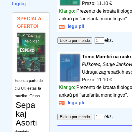
Prezo: 11.10 €
Ligiloj
Klarigo:
Prezento de kroata filolog
SPECIALA
ankaŭ pri "artefarita mondlingvo".
OFERTO!
legu pli
ekz.
Tomo Maretić na raskrižj
Piškorec, Sanje Jankov
Udruga zagrebačkih esp
Prezo: 11.10 €
Esenca parto de
Klarigo:
Prezento de kroata filolog
ĉiu UK estas la
ankaŭ pri "artefarita mondlingvo".
muziko. Grupo
legu pli
Sepa
kaj
ekz.
Asorti
dancigis