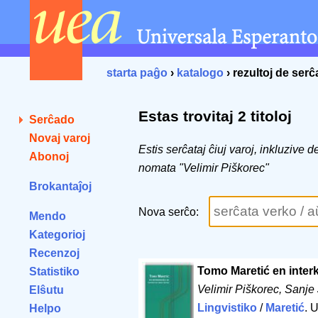
starta paĝo
›
katalogo
› rezultoj de ser
Estas trovitaj 2 titoloj
Serĉado
Novaj varoj
Estis serĉataj ĉiuj varoj, inkluzive 
Abonoj
nomata "Velimir Piškorec"
Brokantaĵoj
Nova serĉo:
Mendo
Kategorioj
Recenzoj
Tomo Maretić en interkr
Statistiko
Velimir Piškorec, Sanje
Elŝutu
Lingvistiko
/
Maretić
. 
Helpo