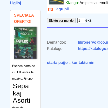
Klarigo:
Ampleksa lernolib
Ligiloj
legu pli
SPECIALA
ekz.
OFERTO!
Demandoj:
libroservo@co.u
Katalogo:
https://katalogo
starta paĝo
::
kontaktu nin
Esenca parto de
ĉiu UK estas la
muziko. Grupo
Sepa
kaj
Asorti
dancigis