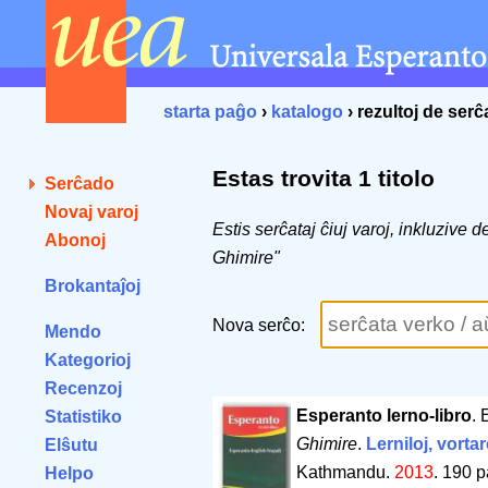
starta paĝo
›
katalogo
› rezultoj de ser
Estas trovita 1 titolo
Serĉado
Novaj varoj
Estis serĉataj ĉiuj varoj, inkluzive
Abonoj
Ghimire"
Brokantaĵoj
Nova serĉo:
Mendo
Kategorioj
Recenzoj
Esperanto lerno-libro
.
Statistiko
Ghimire
.
Lerniloj, vortar
Elŝutu
Kathmandu.
2013
.
190 p
Helpo