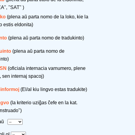
A", "SAT" )
oko
(plena aŭ parta nomo de la loko, kie la
o estis eldonita)
nto
(plena aŭ parta nomo de tradukinto)
uinto
(plena aŭ parta nomo de
into)
SSN
(oficiala internacia varnumero, plene
, sen internaj spacoj)
 informoj
(El/al kiu lingvo estas tradukite)
ingvo
(la kriterio uziĝas ĉefe en la kat.
nstruado")
taŭ
pli ol