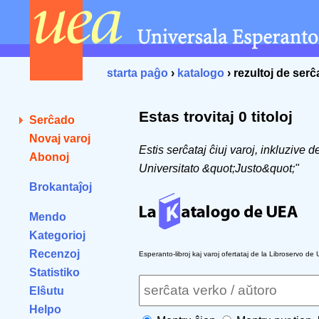
starta paĝo
›
katalogo
› rezultoj de ser
Estas trovitaj 0 titoloj
Serĉado
Novaj varoj
Estis serĉataj ĉiuj varoj, inkluzive 
Abonoj
Universitato &quot;Justo&quot;"
Brokantaĵoj
Mendo
Kategorioj
Recenzoj
Esperanto-libroj kaj varoj ofertataj de la Libroservo de
Statistiko
Elŝutu
Helpo