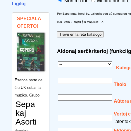
Montru ĉion
Montru nur tion,
Ligiloj
Por Esperantaj literoj bv. uzi unikodon aŭ surogaton kun s
SPECIALA
kun "vera x" tajpu ĝin majuskle: "X".
OFERTO!
Aldonaj serĉkriterioj (funkcii
Katego
Esenca parto de
Titolo
ĉiu UK estas la
muziko. Grupo
Aŭtora
Sepa
kaj
Vortoj e
Asorti
"atentok
Eldonin
dancigis