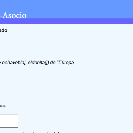
ĉado
de nehaveblaj, eldonita(j) de "Eŭropa
 UEA.