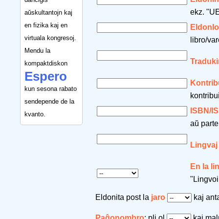
ekz. "UE
aŭskultantojn kaj
en fizika kaj en
Eldonl
virtuala kongresoj.
libro/var
Mendu la
Traduki
kompaktdiskon
Espero
Kontrib
kun sesona rabato
kontribu
sendepende de la
ISBN/I
kvanto.
aŭ parte
Lingvaj
En la l
"Lingvoi
Eldonita post la
jaro
kaj an
Paĝonombro
: pli ol
kaj mal