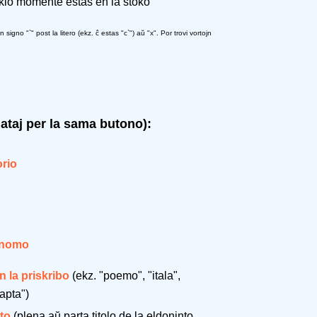
 kio momente estas en la stoko
igno "`" post la litero (ekz. ĉ estas "c`") aŭ "x". Por trovi vortojn
gataj per la sama butono):
rio
 nomo
n la priskribo
(ekz. "poemo", "itala",
apta")
to
(plena aŭ parta titolo de la eldoninto,