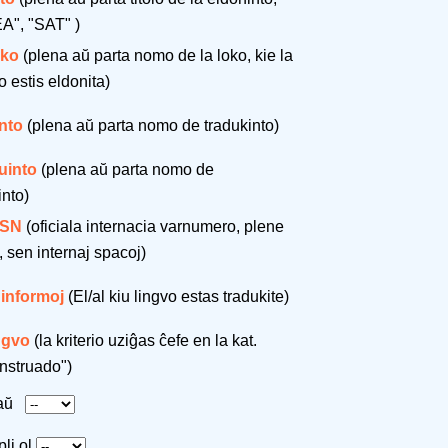
A", "SAT" )
oko
(plena aŭ parta nomo de la loko, kie la
o estis eldonita)
nto
(plena aŭ parta nomo de tradukinto)
uinto
(plena aŭ parta nomo de
into)
SSN
(oficiala internacia varnumero, plene
, sen internaj spacoj)
 informoj
(El/al kiu lingvo estas tradukite)
ingvo
(la kriterio uziĝas ĉefe en la kat.
nstruado")
taŭ
pli ol