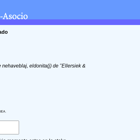
ĉado
de nehaveblaj, eldonita(j) de "Ellersiek &
 UEA.