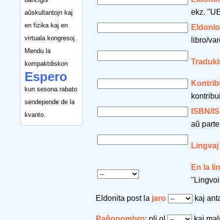
ekz. "UE
aŭskultantojn kaj
en fizika kaj en
Eldonl
virtuala kongresoj.
libro/var
Mendu la
Traduki
kompaktdiskon
Espero
Kontrib
kun sesona rabato
kontribu
sendepende de la
ISBN/I
kvanto.
aŭ parte
Lingvaj
En la l
"Lingvoi
Eldonita post la
jaro
kaj an
Paĝonombro
: pli ol
kaj mal