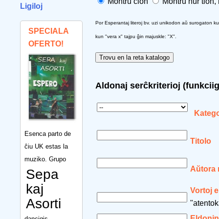
Montru ĉion
Montru nur tion,
Ligiloj
Por Esperantaj literoj bv. uzi unikodon aŭ surogaton kun s
SPECIALA
kun "vera x" tajpu ĝin majuskle: "X".
OFERTO!
Aldonaj serĉkriterioj (funkcii
Katego
Esenca parto de
Titolo
ĉiu UK estas la
muziko. Grupo
Aŭtora
Sepa
kaj
Vortoj e
Asorti
"atentok
Eldonin
dancigis