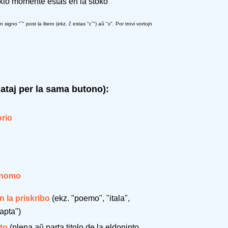
 kio momente estas en la stoko
igno "`" post la litero (ekz. ĉ estas "c`") aŭ "x". Por trovi vortojn
gataj per la sama butono):
rio
 nomo
n la priskribo
(ekz. "poemo", "itala",
apta")
to
(plena aŭ parta titolo de la eldoninto,