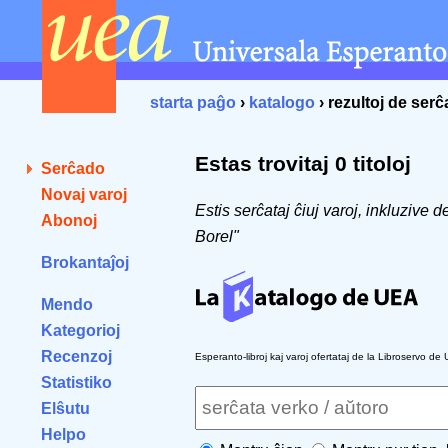
starta paĝo
›
katalogo
› rezultoj de ser
Estas trovitaj 0 titoloj
Serĉado
Novaj varoj
Estis serĉataj ĉiuj varoj, inkluzive 
Abonoj
Borel"
Brokantaĵoj
Mendo
Kategorioj
Recenzoj
Esperanto-libroj kaj varoj ofertataj de la Libroservo de
Statistiko
Elŝutu
Helpo