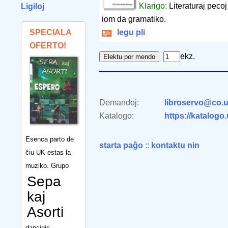
Klarigo:
Literaturaj pecoj
Ligiloj
iom da gramatiko.
SPECIALA
legu pli
OFERTO!
ekz.
Demandoj:
libroservo@co.u
Katalogo:
https://katalogo
Esenca parto de
starta paĝo
::
kontaktu nin
ĉiu UK estas la
muziko. Grupo
Sepa
kaj
Asorti
dancigis