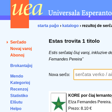
starta paĝo
›
katalogo
› rezultoj de ser
Estas trovita 1 titolo
Serĉado
Novaj varoj
Estis serĉataj ĉiuj varoj, inkluzive 
Abonoj
Fernandes Pereira"
Brokantaĵoj
Nova serĉo:
Mendo
Kategorioj
Recenzoj
KORE por ĉiaj lernanto
Statistiko
Elza Fernandes Pereira
Elŝutu
Prezo: 8.10 €
Helpo