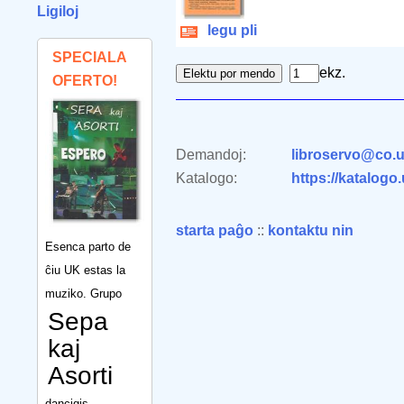
Ligiloj
legu pli
SPECIALA
ekz.
OFERTO!
Demandoj:
libroservo@co.u
Katalogo:
https://katalogo
starta paĝo
::
kontaktu nin
Esenca parto de
ĉiu UK estas la
muziko. Grupo
Sepa
kaj
Asorti
dancigis