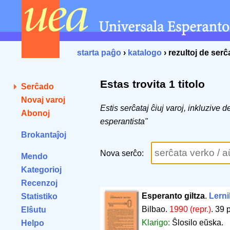
starta paĝo
›
katalogo
› rezultoj de ser
Estas trovita 1 titolo
Serĉado
Novaj varoj
Estis serĉataj ĉiuj varoj, inkluzive 
Abonoj
esperantista"
Brokantaĵoj
Nova serĉo:
Mendo
Kategorioj
Recenzoj
Esperanto giltza
.
Lerni
Statistiko
Bilbao.
1990 (repr.)
.
39 
Elŝutu
Klarigo:
Ŝlosilo eŭska.
Helpo