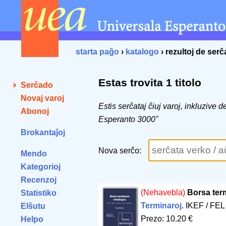
starta paĝo
›
katalogo
› rezultoj de ser
Estas trovita 1 titolo
Serĉado
Novaj varoj
Estis serĉataj ĉiuj varoj, inkluzive 
Abonoj
Esperanto 3000"
Brokantaĵoj
Nova serĉo:
Mendo
Kategorioj
Recenzoj
(Nehavebla)
Borsa ter
Statistiko
Terminaroj
. IKEF / FEL
Elŝutu
Prezo: 10.20 €
Helpo