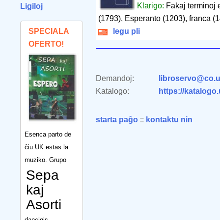
Klarigo:
Fakaj terminoj 
Ligiloj
(1793), Esperanto (1203), franca (
SPECIALA
legu pli
OFERTO!
Demandoj:
libroservo@co.u
Katalogo:
https://katalogo
starta paĝo
::
kontaktu nin
Esenca parto de
ĉiu UK estas la
muziko. Grupo
Sepa
kaj
Asorti
dancigis