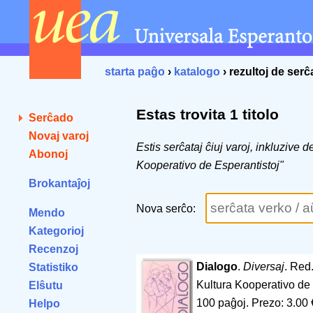
starta paĝo
›
katalogo
› rezultoj de ser
Estas trovita 1 titolo
Serĉado
Novaj varoj
Estis serĉataj ĉiuj varoj, inkluzive 
Abonoj
Kooperativo de Esperantistoj"
Brokantaĵoj
Nova serĉo:
Mendo
Kategorioj
Recenzoj
Dialogo
.
Diversaj
. Red
Statistiko
Kultura Kooperativo de 
Elŝutu
100 paĝoj
.
Prezo: 3.00 
Helpo