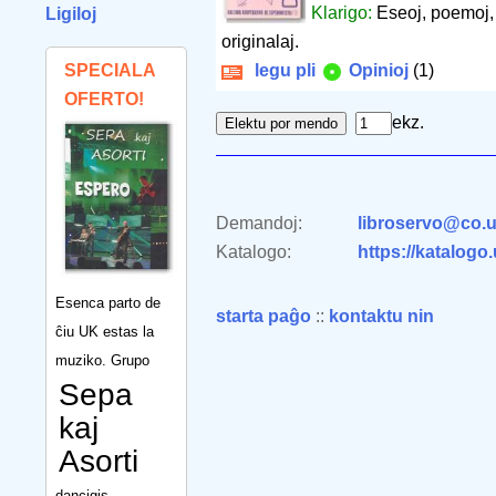
Klarigo:
Eseoj, poemoj, n
Ligiloj
originalaj.
SPECIALA
legu pli
Opinioj
(1)
OFERTO!
ekz.
Demandoj:
libroservo@co.u
Katalogo:
https://katalogo
Esenca parto de
starta paĝo
::
kontaktu nin
ĉiu UK estas la
muziko. Grupo
Sepa
kaj
Asorti
dancigis