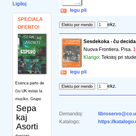
Ligiloj
legu pli
SPECIALA
ekz.
OFERTO!
Sesdekoka - ĉu decida 
Nuova Frontiera. Pisa.
1
Klarigo:
Tekstoj pri stud
legu pli
Esenca parto de
ekz.
ĉiu UK estas la
muziko. Grupo
Sepa
Demandoj:
libroservo@co.u
kaj
Katalogo:
https://katalogo
Asorti
dancigis