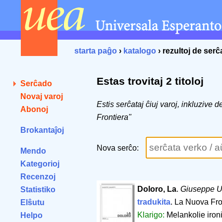
starta paĝo
›
katalogo
› rezultoj de ser
Estas trovitaj 2 titoloj
Serĉado
Novaj varoj
Estis serĉataj ĉiuj varoj, inkluzive 
Abonoj
Frontiera"
Brokantaĵoj
Nova serĉo:
Mendo
Kategorioj
Recenzoj
Doloro, La
.
Giuseppe U
Statistiko
tradukita
. La Nuova Fro
Elŝutu
Klarigo:
Melankolie iron
Helpo