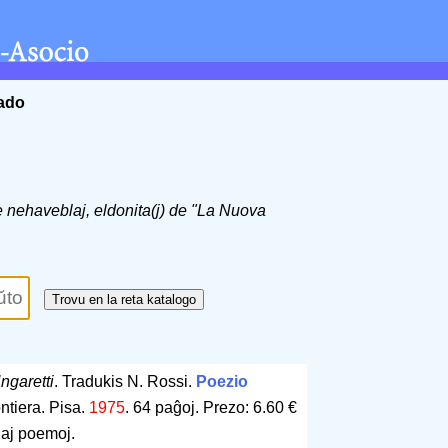
ĉado
de nehaveblaj, eldonita(j) de "La Nuova
ngaretti
. Tradukis N. Rossi.
Poezio
ntiera. Pisa.
1975
.
64 paĝoj
.
Prezo: 6.60 €
iaj poemoj.