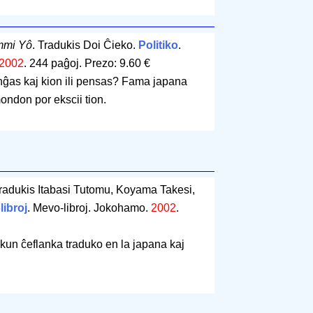
mi Yô
. Tradukis Doi Ĉieko.
Politiko
.
2002
.
244 paĝoj
.
Prezo: 9.60 €
ĝas kaj kion ili pensas? Fama japana
mondon por ekscii tion.
Tradukis Itabasi Tutomu, Koyama Takesi,
libroj
. Mevo-libroj. Jokohamo.
2002
.
 kun ĉeflanka traduko en la japana kaj