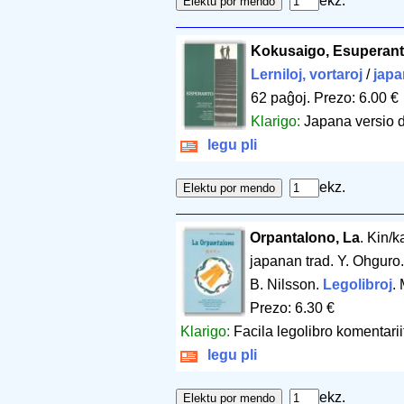
ekz.
Kokusaigo, Esuperan
Lerniloj, vortaroj
/
japa
62 paĝoj
.
Prezo: 6.00 €
Klarigo:
Japana versio 
legu pli
ekz.
Orpantalono, La
. Kin/
japanan trad. Y. Ohguro.
B. Nilsson.
Legolibroj
.
Prezo: 6.30 €
Klarigo:
Facila legolibro komentari
legu pli
ekz.