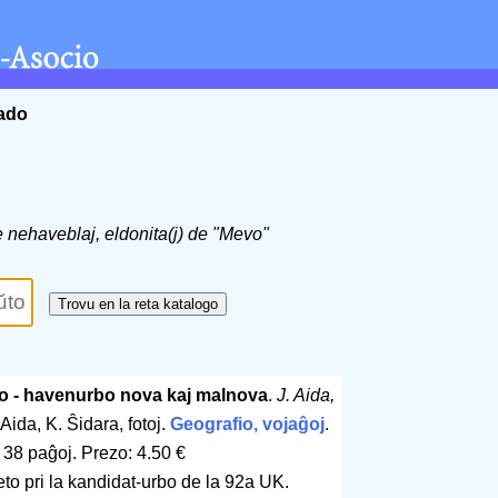
ĉado
de nehaveblaj, eldonita(j) de "Mevo"
o - havenurbo nova kaj malnova
.
J. Aida,
 Aida, K. Ŝidara, fotoj.
Geografio, vojaĝoj
.
.
38 paĝoj
.
Prezo: 4.50 €
breto pri la kandidat-urbo de la 92a UK.