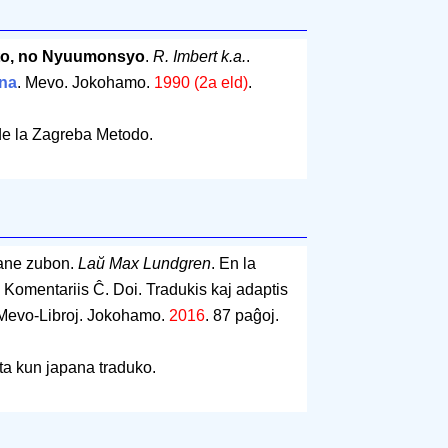
to, no Nyuumonsyo
.
R. Imbert k.a.
.
na
. Mevo. Jokohamo.
1990 (2a eld)
.
de la Zagreba Metodo.
kane zubon.
Laŭ Max Lundgren
. En la
 Komentariis Ĉ. Doi. Tradukis kaj adaptis
 Mevo-Libroj. Jokohamo.
2016
.
87 paĝoj
.
ita kun japana traduko.