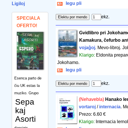
legu pli
Ligiloj
ekz.
SPECIALA
OFERTO!
Gvidlibro pri Jokoham
Kamakura, ĉefurbo an
vojaĝoj
. Mevo-libroj. 
Klarigo:
Eldonita prepar
Jokohamo.
legu pli
Esenca parto de
ekz.
ĉiu UK estas la
muziko. Grupo
(Nehavebla)
Hanako le
Sepa
vortaroj
/
internacia
. M
kaj
Prezo: 6.60 €
Asorti
Klarigo:
Internacia lerno
dancigis