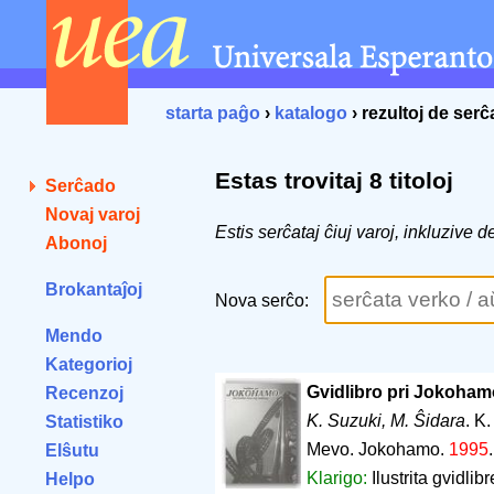
starta paĝo
›
katalogo
› rezultoj de ser
Estas trovitaj 8 titoloj
Serĉado
Novaj varoj
Estis serĉataj ĉiuj varoj, inkluzive 
Abonoj
Brokantaĵoj
Nova serĉo:
Mendo
Kategorioj
Gvidlibro pri Jokoham
Recenzoj
K. Suzuki, M. Ŝidara
. K.
Statistiko
Mevo. Jokohamo.
1995
Elŝutu
Klarigo:
Ilustrita gvidli
Helpo