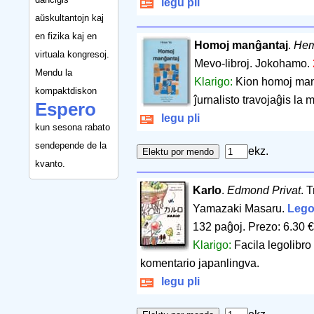
legu pli
aŭskultantojn kaj
en fizika kaj en
Homoj manĝantaj
.
Hem
virtuala kongresoj.
Mevo-libroj. Jokohamo.
Mendu la
Klarigo:
Kion homoj man
kompaktdiskon
ĵurnalisto travojaĝis la 
Espero
legu pli
kun sesona rabato
sendepende de la
ekz.
kvanto.
Karlo
.
Edmond Privat
. 
Yamazaki Masaru.
Lego
132 paĝoj
.
Prezo: 6.30 €
Klarigo:
Facila legolibro
komentario japanlingva.
legu pli