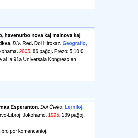
o, havenurbo nova kaj malnova kaj
tikva
.
Div
. Red. Doi Hirokaz.
Geografio,
Jokohama.
2005
.
86 paĝoj
.
Prezo: 5.10 €
e al la 91a Universala Kongreso en
rnas Esperanton
.
Doi Ĉieko
.
Lerniloj,
evo-Libroj. Jokohamo.
1995
.
139 paĝoj
.
libro por komencantoj.