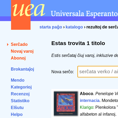
starta paĝo
›
katalogo
› rezultoj de ser
Estas trovita 1 titolo
Serĉado
Novaj varoj
Estis serĉataj ĉiuj varoj, inkluzive 
Abonoj
Brokantaĵoj
Nova serĉo:
Mendo
Kategorioj
Aboco
.
Penelope Vo
Recenzoj
internacia
. Mondeto
Statistiko
Klarigo:
Plenkolora "
Elŝutu
alfabeton al infanoj.
Helpo