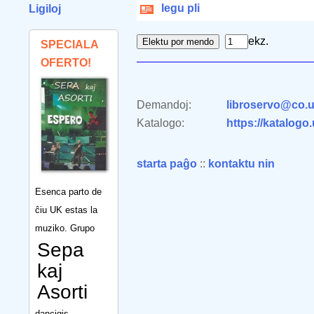
legu pli
Ligiloj
ekz.
SPECIALA
OFERTO!
Demandoj:
libroservo@co.u
Katalogo:
https://katalogo
starta paĝo
::
kontaktu nin
Esenca parto de
ĉiu UK estas la
muziko. Grupo
Sepa
kaj
Asorti
dancigis