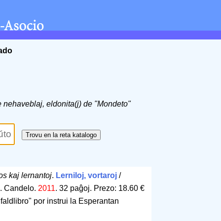
ĉado
de nehaveblaj, eldonita(j) de "Mondeto"
s kaj lernantoj
.
Lerniloj, vortaroj
/
. Candelo.
2011
.
32 paĝoj
.
Prezo: 18.60 €
faldlibro" por instrui la Esperantan