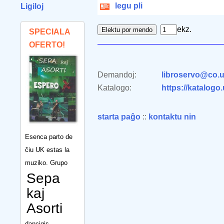
legu pli
Ligiloj
ekz.
SPECIALA
OFERTO!
Demandoj:
libroservo@co.u
Katalogo:
https://katalogo
starta paĝo
::
kontaktu nin
Esenca parto de
ĉiu UK estas la
muziko. Grupo
Sepa
kaj
Asorti
dancigis