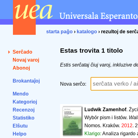
starta paĝo
›
katalogo
› rezultoj de ser
Estas trovita 1 titolo
Serĉado
Novaj varoj
Estis serĉataj ĉiuj varoj, inkluzive
Abonoj
Brokantaĵoj
Nova serĉo:
Mendo
Kategorioj
Ludwik Zamenhof
. Życ
Recenzoj
Wybór pism i listów.
Wal
Statistiko
Nomos. Kraków.
2012
.
2
Elŝutu
Klarigo:
Analiza rigardo 
Helpo