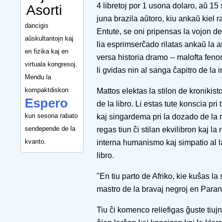
4 libretoj por 1 usona dolaro, aŭ 15 
Asorti
juna brazila aŭtoro, kiu ankaŭ kiel 
dancigis
Entute, se oni pripensas la vojon de
aŭskultantojn kaj
lia esprimserĉado rilatas ankaŭ la a
en fizika kaj en
versa historia dramo -- malofta feno
virtuala kongresoj.
li gvidas nin al sanga ĉapitro de la 
Mendu la
kompaktdiskon
Mattos elektas la stilon de kronikisto k
Espero
de la libro. Li estas tute konscia pri 
kun sesona rabato
kaj singardema pri la dozado de la
sendepende de la
regas tiun ĉi stilan ekvilibron kaj la
kvanto.
interna humanismo kaj simpatio al 
libro.
"En tiu parto de Afriko, kie kuŝas l
mastro de la bravaj negroj en Paran
Tiu ĉi komenco reliefigas ĝuste tiujn