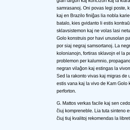
ĝian larĝon kaj koncizon kaj la klar
samrasanoj. Oni povas legi poste, k
kaj en Brazilo finiĝas lia nobla kari
batalo, kies gvidanto li estis kontra
sklavsistemon kaj ne volas lasi net
Golo konstruis por havi unusolan p
por siaj negraj samsortanoj. La negr
kolonianojn, fortiras sklavojn el la p
problemon per kalumnio, propagando 
negran vilaĝon kaj estingas la vivo
Sed la rakonto vivas kaj migras de u
estis vana kaj la vivo de Kam Golo k
perforton.
G. Mattos verkas facile kaj sen cedoj
ĉiuj kompreneble. Lia tuta sinteno e
ĉiuj tiuj kvalitoj rekomendas la libre