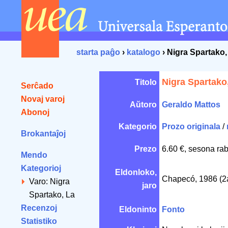
starta paĝo
›
katalogo
› Nigra Spartako,
Nigra Spartako
Titolo
Serĉado
Novaj varoj
Aŭtoro
Geraldo Mattos
Abonoj
Kategorio
Prozo originala
/
Brokantaĵoj
Prezo
6.60 €, sesona rab
Mendo
Kategorioj
Eldonloko,
Chapecó, 1986 (2
Varo: Nigra
jaro
Spartako, La
Recenzoj
Eldoninto
Fonto
Statistiko