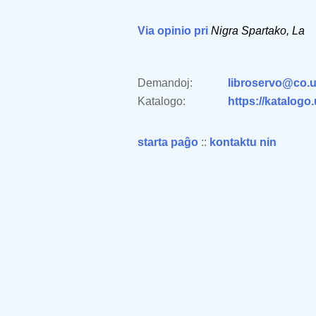
Via opinio pri
Nigra Spartako, La
Demandoj:
libroservo@co.u
Katalogo:
https://katalogo
starta paĝo
::
kontaktu nin