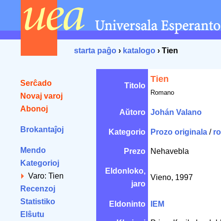
starta paĝo
›
katalogo
› Tien
Tien
Serĉado
Titolo
Romano
Novaj varoj
Abonoj
Aŭtoro
Johán Valano
Brokantaĵoj
Kategorio
Prozo originala
/
r
Mendo
Prezo
Nehavebla
Kategorioj
Eldonloko,
Varo: Tien
Vieno, 1997
jaro
Recenzoj
Statistiko
Eldoninto
IEM
Elŝutu