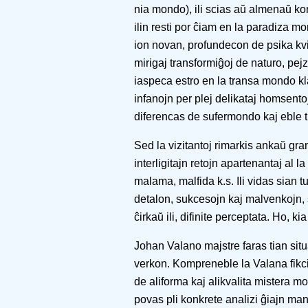
nia mondo), ili scias aŭ almenaŭ konj
ilin resti por ĉiam en la paradiza m
ion novan, profundecon de psika kvi
mirigaj transformiĝoj de naturo, pe
iaspeca estro en la transa mondo klar
infanojn per plej delikataj homsento
diferencas de sufermondo kaj eble ti
Sed la vizitantoj rimarkis ankaŭ gra
interligitajn retojn apartenantaj al la
malama, malfida k.s. Ili vidas sian 
detalon, sukcesojn kaj malvenkojn, s
ĉirkaŭ ili, difinite perceptata. Ho,
Johan Valano majstre faras tian sit
verkon. Kompreneble la Valana fikci
de aliforma kaj alikvalita mistera mon
povas pli konkrete analizi ĝiajn man