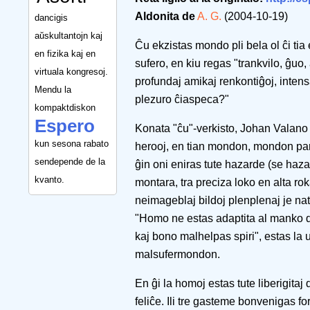
Aldonita de
A. G.
(2004-10-19)
dancigis
aŭskultantojn kaj
Ĉu ekzistas mondo pli bela ol ĉi tia
en fizika kaj en
sufero, en kiu regas "trankvilo, ĝuo,
virtuala kongresoj.
profundaj amikaj renkontiĝoj, inten
Mendu la
plezuro ĉiaspeca?"
kompaktdiskon
Espero
Konata "ĉu"-verkisto, Johan Valano ĉ
kun sesona rabato
herooj, en tian mondon, mondon par
sendepende de la
ĝin oni eniras tute hazarde (se haz
kvanto.
montara, tra preciza loko en alta ro
neimageblaj bildoj plenplenaj je nat
"Homo ne estas adaptita al manko d
kaj bono malhelpas spiri", estas la u
malsufermondon.
En ĝi la homoj estas tute liberigitaj d
feliĉe. Ili tre gasteme bonvenigas fo