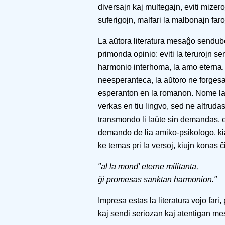
diversajn kaj multegajn, eviti mizero
suferigojn, malfari la malbonajn faro
La aŭtora literatura mesaĝo sendube 
primonda opinio: eviti la terurojn se
harmonio interhoma, la amo eterna.
neesperanteca, la aŭtoro ne forgesa
esperanton en la romanon. Nome la 
verkas en tiu lingvo, sed ne altrudas
transmondo li laŭte sin demandas, e
demando de lia amiko-psikologo, kial 
ke temas pri la versoj, kiujn konas ĉ
"al la mond' eterne militanta,
ĝi promesas sanktan harmonion."
Impresa estas la literatura vojo fari
kaj sendi seriozan kaj atentigan m