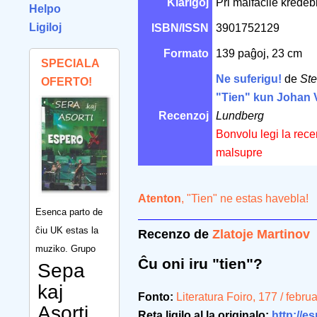
Klarigoj
Pri malfacile kredeb
Helpo
Ligiloj
ISBN/ISSN
3901752129
Formato
139 paĝoj, 23 cm
SPECIALA
Ne suferigu!
de
St
OFERTO!
"Tien" kun Johan 
Recenzoj
Lundberg
Bonvolu legi la rece
malsupre
Atenton
, "Tien" ne estas havebla!
Esenca parto de
ĉiu UK estas la
Recenzo de
Zlatoje Martinov
muziko. Grupo
Ĉu oni iru "tien"?
Sepa
kaj
Fonto:
Literatura Foiro, 177 / febr
Asorti
Reta ligilo al la originalo:
http://es