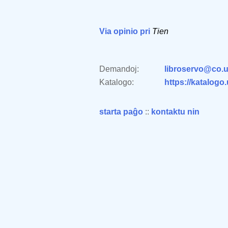
Via opinio pri
Tien
Demandoj:
libroservo@co.u
Katalogo:
https://katalogo
starta paĝo
::
kontaktu nin