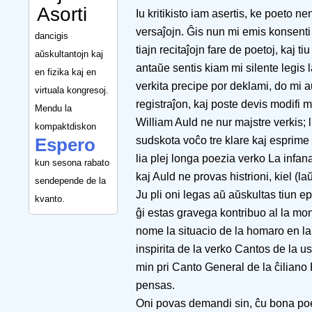
Asorti
Iu kritikisto iam asertis, ke poeto 
versaĵojn. Ĝis nun mi emis konsenti p
dancigis
tiajn recitaĵojn fare de poetoj, kaj ti
aŭskultantojn kaj
antaŭe sentis kiam mi silente legi
en fizika kaj en
verkita precipe por deklami, do mi a
virtuala kongresoj.
registraĵon, kaj poste devis modifi 
Mendu la
William Auld ne nur majstre verkis; 
kompaktdiskon
sudskota voĉo tre klare kaj esprime 
Espero
lia plej longa poezia verko La infana
kun sesona rabato
kaj Auld ne provas histrioni, kiel (laŭ
sendepende de la
Ju pli oni legas aŭ aŭskultas tiun ep
kvanto.
ĝi estas gravega kontribuo al la mon
nome la situacio de la homaro en la
inspirita de la verko Cantos de la 
min pri Canto General de la ĉiliano
pensas.
Oni povas demandi sin, ĉu bona p