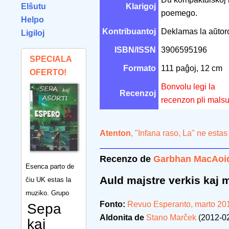
Elŝutu
Klarigoj
poemego.
Helpo
Kontribuantoj
Deklamas la aŭto
Ligiloj
ISBN/ISSN
3906595196
SPECIALA
Formato
111 paĝoj, 12 cm
OFERTO!
Bonvolu legi la
Recenzoj
recenzon pli mals
Atenton
, "Infana raso, La" ne esta
Recenzo de
Garbhan MacAoi
Esenca parto de
Auld majstre verkis kaj 
ĉiu UK estas la
muziko. Grupo
Fonto:
Revuo Esperanto, marto 20
Sepa
Aldonita de
Stano Marček
(2012-02
kaj