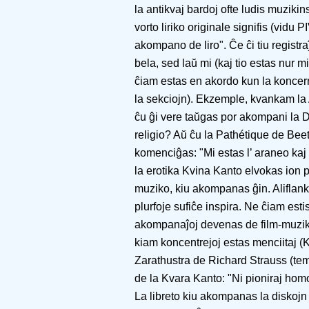
la antikvaj bardoj ofte ludis muziki
vorto liriko originale signifis (vidu 
akompano de liro". Ĉe ĉi tiu regist
bela, sed laŭ mi (kaj tio estas nur m
ĉiam estas en akordo kun la koncern
la sekciojn). Ekzemple, kvankam la 
ĉu ĝi vere taŭgas por akompani la D
religio? Aŭ ĉu la Pathétique de Bee
komenciĝas: "Mi estas l’ araneo kaj 
la erotika Kvina Kanto elvokas ion p
muziko, kiu akompanas ĝin. Aliflanke
plurfoje sufiĉe inspira. Ne ĉiam estis
akompanaĵoj devenas de film-muziko
kiam koncentrejoj estas menciitaj (
Zarathustra de Richard Strauss (te
de la Kvara Kanto: "Ni pioniraj homo
La libreto kiu akompanas la diskojn