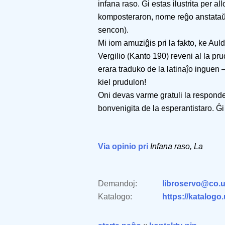
infana raso. Ĝi estas ilustrita per al
komposteraron, nome reĝo anstataŭ 
sencon).
Mi iom amuziĝis pri la fakto, ke Au
Vergilio (Kanto 190) reveni al la prud
erara traduko de la latinaĵo inguen –
kiel prudulon!
Oni devas varme gratuli la respondecu
bonvenigita de la esperantistaro. Ĝi
Via opinio pri
Infana raso, La
Demandoj:
libroservo@co.u
Katalogo:
https://katalogo