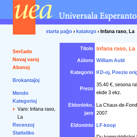
starta paĝo
›
katalogo
› Infana raso, La
Infana raso, La
Titolo
Serĉado
Novaj varoj
Aŭtoro
William Auld
Abonoj
Kategorio
KD-oj
,
Poezio ori
Brokantaĵoj
35.40 €, sesona ra
Prezo
ekde 3 ekz.
Mendo
Kategorioj
Eldonloko,
La Chaux-de-Fond
Varo: Infana raso,
jaro
2007
La
Recenzoj
Eldoninto
LF-koop
Statistiko
Du kompaktdiskoj ka