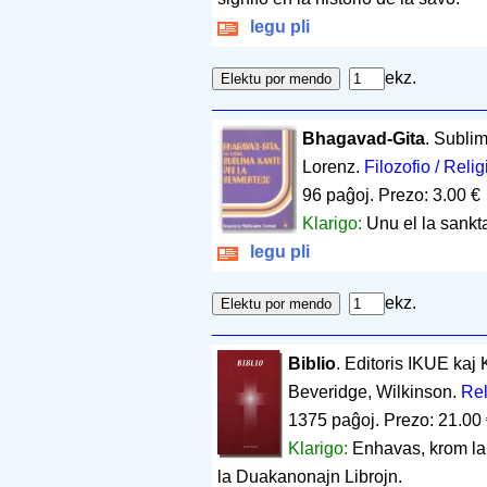
legu pli
ekz.
Bhagavad-Gita
. Sublim
Lorenz.
Filozofio / Relig
96 paĝoj
.
Prezo: 3.00 €
Klarigo:
Unu el la sankt
legu pli
ekz.
Biblio
. Editoris IKUE kaj
Beveridge, Wilkinson.
Rel
1375 paĝoj
.
Prezo: 21.00
Klarigo:
Enhavas, krom la
la Duakanonajn Librojn.