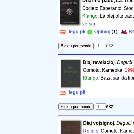
Dharmo-pado, La
. Tra
Societo Esperanto. Sto
Klarigo:
La plej ofte tra
versio.
legu pli
Opinioj
(1)
Re
ekz.
Diaj revelacioj
.
Deguĉi
Oomoto. Kameoka.
199
Klarigo:
Baza sankta lib
legu pli
ekz.
Diaj vojsignoj
.
Deguĉi 
Religio
. Oomoto. Kame