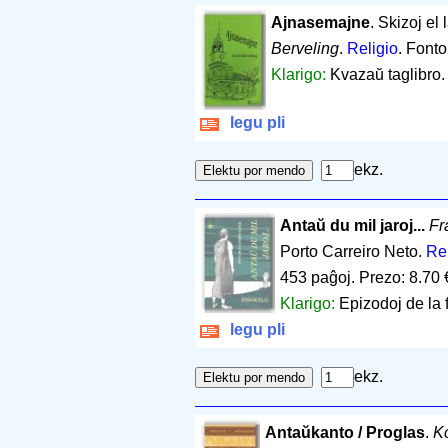
Ajnasemajne
. Skizoj el
Berveling
.
Religio
. Font
Klarigo:
Kvazaŭ taglibro.
legu pli
ekz.
Antaŭ du mil jaroj...
Fr
Porto Carreiro Neto.
Rel
453 paĝoj
.
Prezo: 8.70 
Klarigo:
Epizodoj de la f
legu pli
ekz.
Antaŭkanto / Proglas
.
Ko