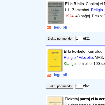
El la Biblio
. Ĉapitroj e
L.L. Zamenhof.
Religio
.
1924
.
48 paĝoj
.
Prezo: 
legu pli
ekz.
El la korkelo
. Kun aldona
Religio / Filozofio
. MAS.
Klarigo:
Iom pli ol 100 se
legu pli
ekz.
Elektitaj partoj el la v