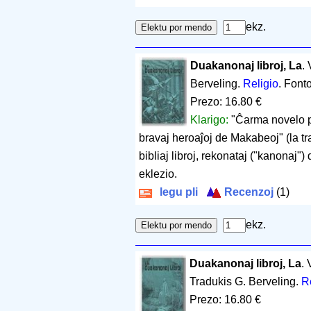
ekz.
Duakanonaj libroj, La
.
Berveling.
Religio
. Font
Prezo: 16.80 €
Klarigo:
"Ĉarma novelo pri
bravaj heroaĵoj de Makabeoj" (la tr
bibliaj libroj, rekonataj ("kanonaj")
eklezio.
legu pli
Recenzoj
(1)
ekz.
Duakanonaj libroj, La
. 
Tradukis G. Berveling.
R
Prezo: 16.80 €