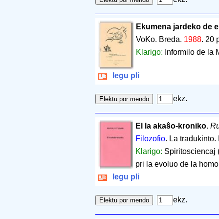
Ekumena jardeko de ekl
VoKo. Breda.
1988
.
20 
Klarigo:
Informilo de la
legu pli
ekz.
El la akaŝo-kroniko
.
Ru
Filozofio
. La tradukinto
Klarigo:
Spiritosciencaj (
pri la evoluo de la homo,
legu pli
ekz.