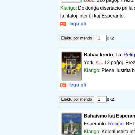
2002
.
220 paĝoj
.
Prezo:
Klarigo:
Doktoriĝa disertacio pri la
la rilatoj inter ĝi kaj Esperanto.
legu pli
ekz.
Bahaa kredo, La
.
Relig
York.
s.j.
.
12 paĝoj
.
Prez
Klarigo:
Plene ilustrita
legu pli
ekz.
Bahaismo kaj Esperan
Esperanto.
Religio
. BEL
Klarigo:
Kolorilustrita in