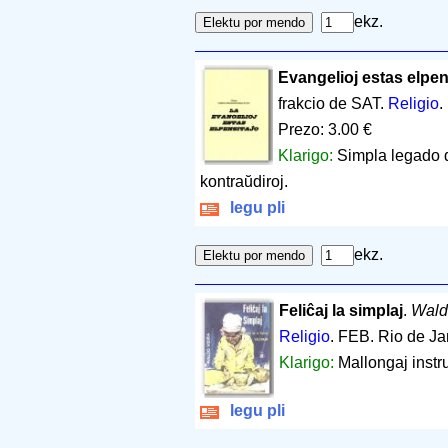
ekz.
Evangelioj estas elpen
frakcio de SAT.
Religio
.
Prezo: 3.00 €
Klarigo:
Simpla legado d
kontraŭdiroj.
legu pli
ekz.
Feliĉaj la simplaj
.
Wald
Religio
. FEB. Rio de Ja
Klarigo:
Mallongaj instru
legu pli