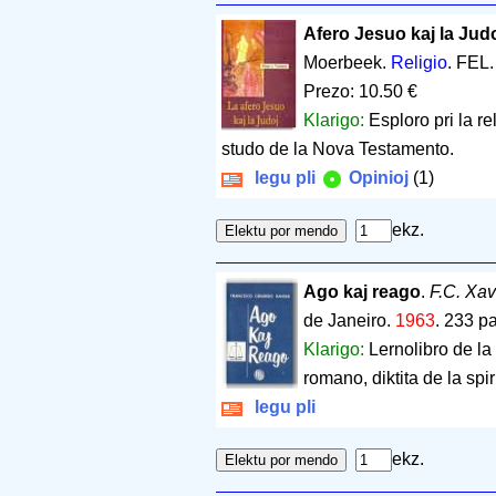
Afero Jesuo kaj la Judo
Moerbeek.
Religio
. FEL
Prezo: 10.50 €
Klarigo:
Esploro pri la re
studo de la Nova Testamento.
legu pli
Opinioj
(1)
ekz.
Ago kaj reago
.
F.C. Xav
de Janeiro.
1963
.
233 p
Klarigo:
Lernolibro de la
romano, diktita de la spi
legu pli
ekz.