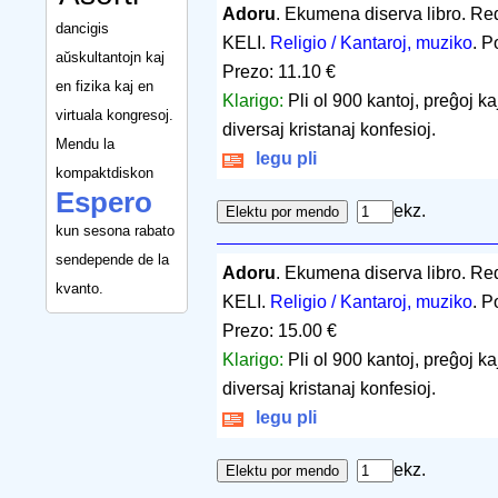
Adoru
. Ekumena diserva libro. R
dancigis
KELI.
Religio / Kantaroj, muziko
. P
aŭskultantojn kaj
Prezo: 11.10 €
en fizika kaj en
Klarigo:
Pli ol 900 kantoj, preĝoj kaj 
virtuala kongresoj.
diversaj kristanaj konfesioj.
Mendu la
legu pli
kompaktdiskon
Espero
ekz.
kun sesona rabato
sendepende de la
Adoru
. Ekumena diserva libro. R
kvanto.
KELI.
Religio / Kantaroj, muziko
. P
Prezo: 15.00 €
Klarigo:
Pli ol 900 kantoj, preĝoj kaj 
diversaj kristanaj konfesioj.
legu pli
ekz.