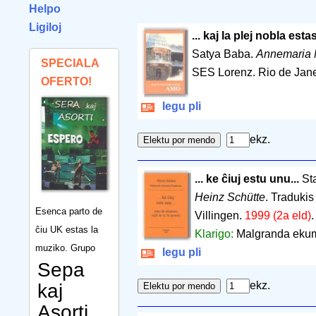
Helpo
Ligiloj
... kaj la plej nobla es
Satya Baba.
Annemaria
SPECIALA
SES Lorenz. Rio de Jane
OFERTO!
legu pli
ekz.
... ke ĉiuj estu unu...
Sta
Heinz Schütte
. Tradukis
Esenca parto de
Villingen.
1999 (2a eld)
ĉiu UK estas la
Klarigo:
Malgranda ekum
muziko. Grupo
legu pli
Sepa
ekz.
kaj
Asorti