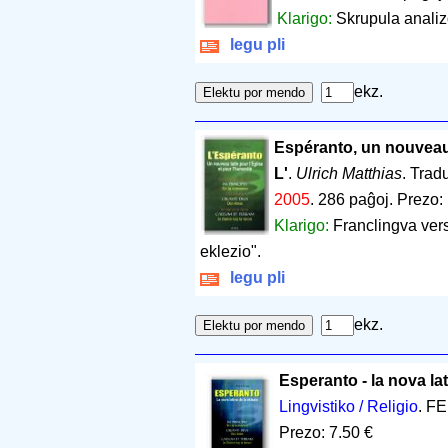
Klarigo:
Skrupula analiz
legu pli
ekz.
Espéranto, un nouveau l
L'
.
Ulrich Matthias
. Trad
2005
.
286 paĝoj
.
Prezo:
Klarigo:
Franclingva vers
eklezio".
legu pli
ekz.
Esperanto - la nova lat
Lingvistiko / Religio
. FE
Prezo: 7.50 €