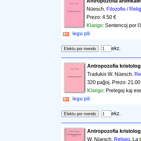
Antropozofia animkal
Nüesch.
Filozofio / Reli
Prezo: 4.50 €
Klarigo:
Sentencoj por ĉi
legu pli
ekz.
Antropozofia kristolog
Tradukis W. Nüesch.
Re
320 paĝoj
.
Prezo: 21.00
Klarigo:
Prelegoj kaj es
legu pli
ekz.
Antropozofia kristolog
W. Nüesch.
Religio
. La 