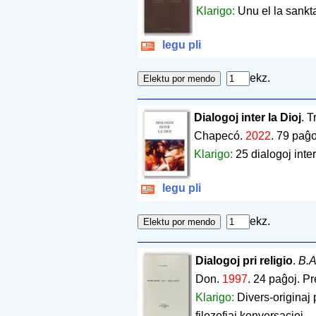
Klarigo:
Unu el la sankta
legu pli
ekz.
Dialogoj inter la Dioj
. 
Chapecó.
2022
.
79 paĝo
Klarigo:
25 dialogoj inter
legu pli
ekz.
Dialogoj pri religio
.
B.A
Don.
1997
.
24 paĝoj
.
Pr
Klarigo:
Divers-originaj 
filozofiaj konversacioj.