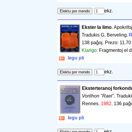
ekz.
Ekster la limo
. Apokrifo
Tradukis G. Berveling.
R
138 paĝoj
.
Prezo: 11.70
Klarigo:
Fragmentoj el di
legu pli
ekz.
Eksterteranoj forkond
Vorilhon "Rael"
. Traduk
Rennes.
1982
.
136 paĝ
legu pli
ekz.