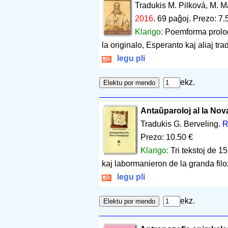
Tradukis M. Pilková, M. 
2016
.
69 paĝoj
.
Prezo: 7.
Klarigo:
Poemforma prologo
la originalo, Esperanto kaj aliaj tra
legu pli
ekz.
Antaŭparoloj al la No
Tradukis G. Berveling.
R
Prezo: 10.50 €
Klarigo:
Tri tekstoj de 1
kaj labormanieron de la granda filo
legu pli
ekz.