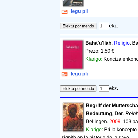
legu pli
ekz.
Bahá'u'lláh
.
Religio
. B
Prezo: 1.50 €
Klarigo:
Konciza enkond
legu pli
ekz.
Begriff der Mutterscha
Bedeutung, Der
.
Reinh
Bellingen.
2009
.
108 pa
Klarigo:
Pri la koncepto
signifo en la historio de la savo.