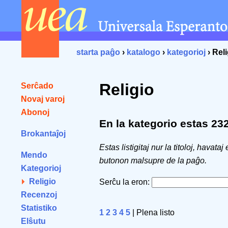
starta paĝo
›
katalogo
›
kategorioj
› Reli
Religio
Serĉado
Novaj varoj
Abonoj
En la kategorio estas 232 
Brokantaĵoj
Estas listigitaj nur la titoloj, havataj
Mendo
butonon malsupre de la paĝo.
Kategorioj
Religio
Serĉu la eron:
Recenzoj
Statistiko
1
2
3
4
5
| Plena listo
Elŝutu