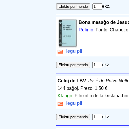
ekz.
Bona mesaĝo de Jesuo,
Religio
. Fonto. Chapecó
legu pli
ekz.
Celoj de LBV
.
José de Paiva Nett
144 paĝoj
.
Prezo: 1.50 €
Klarigo:
Filozofio de la kristana-b
legu pli
ekz.