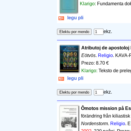
Klarigo:
Fundamenta dok
legu pli
ekz.
Atributoj de apostoloj 
Eötvös
.
Religio
. KAVA-
Prezo: 8.70 €
Klarigo:
Teksto de prel
legu pli
ekz.
Ômotos mission på Es
förändring från kiliastis
Nordenstorm
.
Religio
. 