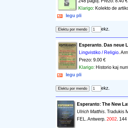
248 paĝoj
.
Prezo: 8.40 €
Klarigo:
Kolekto de artiko
legu pli
ekz.
Esperanto. Das neue L
Lingvistiko / Religio
. Ar
Prezo: 9.00 €
Klarigo:
Historio kaj nu
legu pli
ekz.
Esperanto: The New Lat
Ulrich Matthis
. Tradukis 
FEL. Antwerp.
2002
.
144