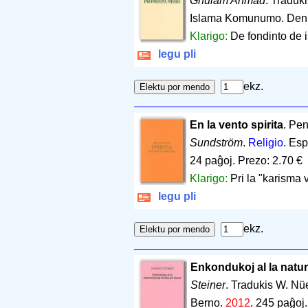
Ghulam Ahmad
. Traduk
Islama Komunumo. Den
Klarigo:
De fondinto de
legu pli
ekz.
En la vento spirita
. Pe
Sundström
.
Religio
. Es
24 paĝoj
.
Prezo: 2.70 €
Klarigo:
Pri la "karisma 
legu pli
ekz.
Enkondukoj al la natur
Steiner
. Tradukis W. N
Berno.
2012
.
245 paĝoj