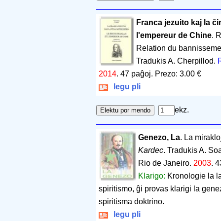
Franca jezuito kaj la ĉi
l'empereur de Chine
. R
Relation du bannissemen
Tradukis A. Cherpillod.
2014
.
47 paĝoj
.
Prezo: 3.00 €
legu pli
ekz.
Genezo, La
. La miraklo
Kardec
. Tradukis A. So
Rio de Janeiro.
2003
.
4
Klarigo:
Kronologie la la
spiritismo, ĝi provas klarigi la gene
spiritisma doktrino.
legu pli