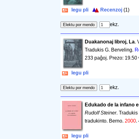
legu pli
Recenzoj
(1)
ekz.
Duakanonaj libroj, La
. 
Tradukis G. Berveling.
R
233 paĝoj
.
Prezo: 19.50 
legu pli
ekz.
Edukado de la infano el
Rudolf Steiner
. Traduki
tradukinto. Berno.
2000
.
legu pli