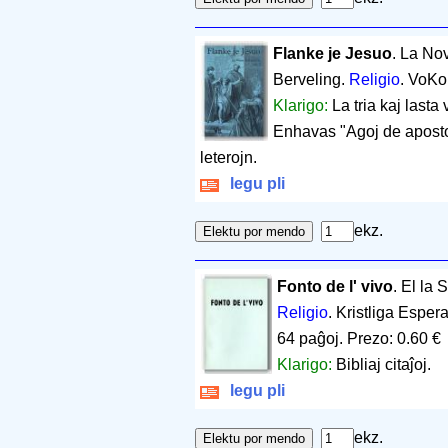
Flanke je Jesuo
. La No
Berveling.
Religio
. VoKo
Klarigo:
La tria kaj last
Enhavas "Agoj de aposto
leterojn.
legu pli
ekz.
Fonto de l' vivo
. El la
Religio
. Kristliga Esper
64 paĝoj
.
Prezo: 0.60 €
Klarigo:
Bibliaj citaĵoj.
legu pli
ekz.