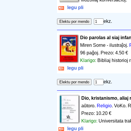
legu pli
ekz.
Dio parolas al siaj infa
Miren Sorne - ilustraĵoj.
96 paĝoj
.
Prezo: 4.50 €
Klarigo:
Bibliaj historioj 
legu pli
ekz.
Dio, kristanismo, aliaj r
aŭtoro.
Religio
. VoKo. R
Prezo: 10.20 €
Klarigo:
Universitata trak
legu pli