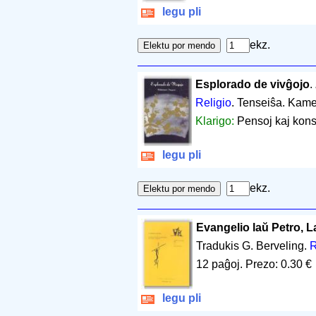
legu pli
ekz.
Esplorado de vivĝojo
.
Religio
. Tenseiŝa. Kam
Klarigo:
Pensoj kaj kons
legu pli
ekz.
Evangelio laŭ Petro, L
Tradukis G. Berveling.
R
12 paĝoj
.
Prezo: 0.30 €
legu pli