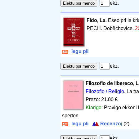
ekz.
Fido, La
. Eseo pri la kr
PECH. Dobřichovice.
2
legu pli
ekz.
Filozofio de libereco, 
Filozofio / Religio
. La t
Prezo: 21.00 €
Klarigo:
Pravigo ekkoni l
sperton.
legu pli
Recenzoj
(2)
ekz.