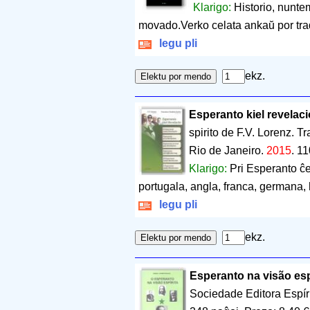
Klarigo:
Historio, nunte
movado.Verko celata ankaŭ por trad
legu pli
ekz.
Esperanto kiel revelaci
spirito de F.V. Lorenz. T
Rio de Janeiro.
2015
.
11
Klarigo:
Pri Esperanto ĉe
portugala, angla, franca, germana, 
legu pli
ekz.
Esperanto na visão esp
Sociedade Editora Espíri