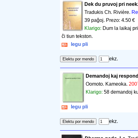
Dek du pruvoj pri neek
Tradukis Ch. Rivière.
Re
39 paĝoj
.
Prezo: 4.50 €
Klarigo:
Dum la laikaj pr
ĉi tiun tekston.
legu pli
ekz.
Demandoj kaj respond
Oomoto. Kameoka.
200
Klarigo:
58 demandoj ku
legu pli
ekz.