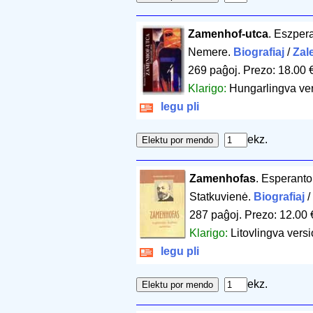
Zamenhof-utca
. Eszper
Nemere.
Biografiaj
/
Zal
269 paĝoj
.
Prezo: 18.00 
Klarigo:
Hungarlingva ver
legu pli
ekz.
Zamenhofas
. Esperanto
Statkuvienė.
Biografiaj
/
287 paĝoj
.
Prezo: 12.00 
Klarigo:
Litovlingva vers
legu pli
ekz.