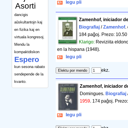
legu pli
Asorti
dancigis
Zamenhof, iniciador d
aŭskultantojn kaj
Biografiaj
/
Zamenhof
.
en fizika kaj en
184 paĝoj
.
Prezo: 10.50
virtuala kongresoj.
Klarigo:
Reviziita eldon
Mendu la
en la hispana (1948).
kompaktdiskon
legu pli
Espero
kun sesona rabato
ekz.
sendepende de la
kvanto.
Zamenhof, iniciador d
Domingues.
Biografiaj
1959
.
174 paĝoj
.
Prezo:
legu pli