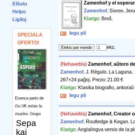
Zamenhof y el espera
Elŝutu
Zamenhof
. Sivron. Je
Helpo
Klarigo:
Broŝ.
Ligiloj
legu pli
SPECIALA
OFERTO!
ekz.
(Nehavebla)
Zamenhof, aŭtoro d
Zamenhof
. J. Régulo. La Laguna.
267+24 paĝoj
.
Prezo: 21.00 €
Klarigo:
Klasika biografio, ankoraŭ
legu pli
Esenca parto de
ĉiu UK estas la
(Nehavebla)
Zamenhof, Creator o
muziko. Grupo
Sepa
Zamenhof
. Routledge & Kegan. 
Klarigo:
Anglalingva versio de la p
kaj