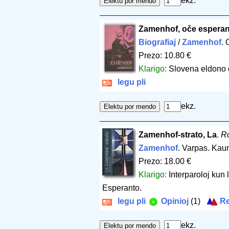
ekz.
Zamenhof, oče esperan
Biografiaj
/
Zamenhof
. 
Prezo: 10.80 €
Klarigo:
Slovena eldono 
legu pli
ekz.
Zamenhof-strato, La
.
R
Zamenhof
. Varpas. Kau
Prezo: 18.00 €
Klarigo:
Interparoloj kun 
Esperanto.
legu pli
Opinioj
(1)
Re
ekz.