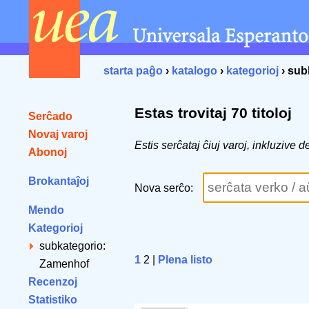
starta paĝo
›
katalogo
›
kategorioj
› sub
Estas trovitaj 70 titoloj
Serĉado
Novaj varoj
Estis serĉataj ĉiuj varoj, inkluziv
Abonoj
Brokantaĵoj
Nova serĉo:
Mendo
Kategorioj
subkategorio:
1
2 |
Plena listo
Zamenhof
Recenzoj
Statistiko