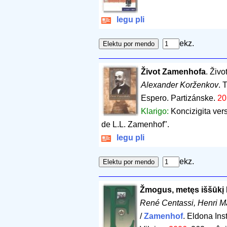
legu pli
ekz.
Život Zamenhofa
. Živo
Alexander Korženkov
. 
Espero. Partizánske.
20
Klarigo:
Koncizigita ver
de L.L. Zamenhof".
legu pli
ekz.
Žmogus, metęs iššūkį 
René Centassi, Henri 
/
Zamenhof
. Eldona Inst