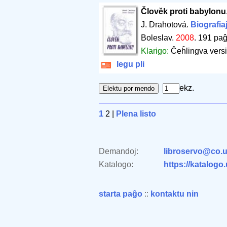
Človĕk proti babylonu
J. Drahotová.
Biografia
Boleslav.
2008
.
191 paĝ
Klarigo:
Ĉeĥlingva versi
legu pli
ekz.
1
2 |
Plena listo
Demandoj:
libroservo@co.u
Katalogo:
https://katalogo
starta paĝo
::
kontaktu nin