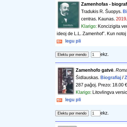
Zamenhofas - biograf
Tradukis R. Šuopys.
Bi
centras. Kaunas.
2019
Klarigo:
Koncizigita ve
ideoj de L.L. Zamenhof". Kun notoj p
legu pli
ekz.
Zamenhofo gatvė
.
Roma
Šidlauskas.
Biografiaj
/
287 paĝoj
.
Prezo: 18.00 
Klarigo:
Litovlingva versi
legu pli
ekz.