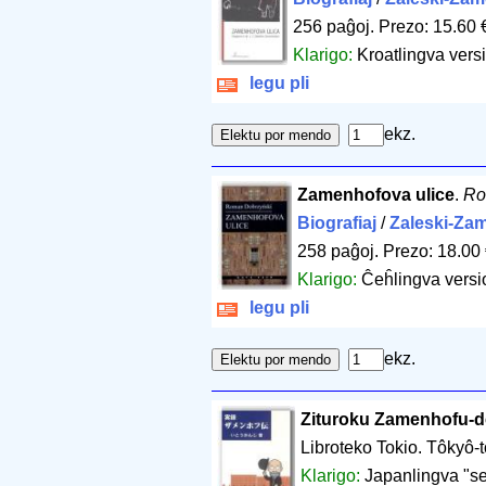
256 paĝoj
.
Prezo: 15.60 
Klarigo:
Kroatlingva vers
legu pli
ekz.
Zamenhofova ulice
.
Ro
Biografiaj
/
Zaleski-Za
258 paĝoj
.
Prezo: 18.00
Klarigo:
Ĉeĥlingva versi
legu pli
ekz.
Zituroku Zamenhofu-
Libroteko Tokio. Tôkyô-
Klarigo:
Japanlingva "se