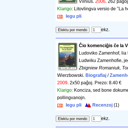
Vilnius.
2006
.
262 paĝoj
Klarigo:
Litovlingva versio de "La 
legu pli
ekz.
Ĉio komenciĝis ĉe la Ve
Ludoviko Zamenhof, lia 
Ludwiku Zamenhofie, jeg
Zbigniew Romaniuk, To
Wierzbowski.
Biografiaj
/
Zamenh
2009
.
2x50 paĝoj
.
Prezo: 8.40 €
Klarigo:
Konciza, sed bone dokumen
pollingvanojn.
legu pli
Recenzoj
(1)
ekz.