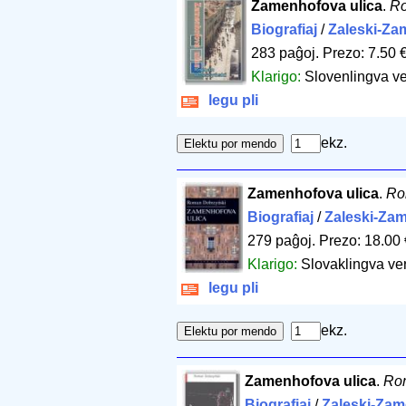
Zamenhofova ulica
.
Ro
Biografiaj
/
Zaleski-Za
283 paĝoj
.
Prezo: 7.50 
Klarigo:
Slovenlingva ve
legu pli
ekz.
Zamenhofova ulica
.
Ro
Biografiaj
/
Zaleski-Za
279 paĝoj
.
Prezo: 18.00 
Klarigo:
Slovaklingva ve
legu pli
ekz.
Zamenhofova ulica
.
Ro
Biografiaj
/
Zaleski-Za