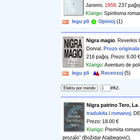
Janeiro.
1959
.
237 paĝo
Klarigo:
Spiritisma roma
legu pli
Opinioj
(1)
Nigra magio
. Reverkis 
Dorval.
Prozo originala
216 paĝoj
.
Prezo: 6.00 
Klarigo:
Aventuro de poli
legu pli
Recenzoj
(5)
ekz.
Nigra patrino Tero, La
tradukita
/
romanoj
. D
Prezo: 18.00 €
Klarigo:
Premiita romano,
prozaĵo" (Božidar Alajbegović).