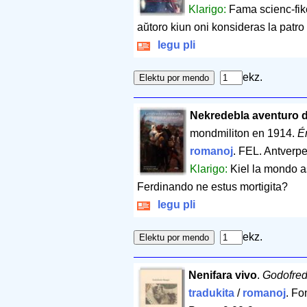
Klarigo:
Fama scienc-fikc
aŭtoro kiun oni konsideras la patro
legu pli
ekz.
Nekredebla aventuro de
mondmiliton en 1914.
Ér
romanoj
. FEL. Antverp
Klarigo:
Kiel la mondo a
Ferdinando ne estus mortigita?
legu pli
ekz.
Nenifara vivo
.
Godofre
tradukita
/
romanoj
. Fo