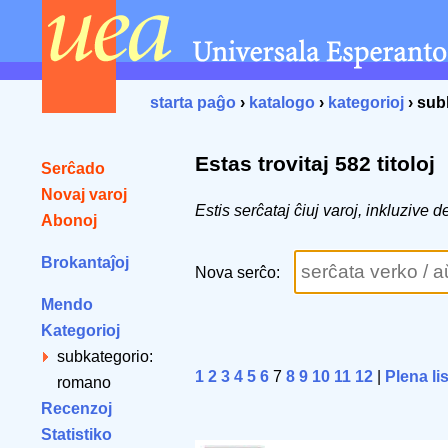
starta paĝo
›
katalogo
›
kategorioj
› sub
Estas trovitaj 582 titoloj
Serĉado
Novaj varoj
Estis serĉataj ĉiuj varoj, inkluzive
Abonoj
Brokantaĵoj
Nova serĉo:
Mendo
Kategorioj
subkategorio:
1
2
3
4
5
6
7
8
9
10
11
12
|
Plena li
romano
Recenzoj
Statistiko