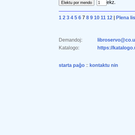
ekz.
1
2
3
4
5
6
7
8
9
10
11
12
|
Plena li
Demandoj:
libroservo@co.u
Katalogo:
https://katalogo
starta paĝo
::
kontaktu nin