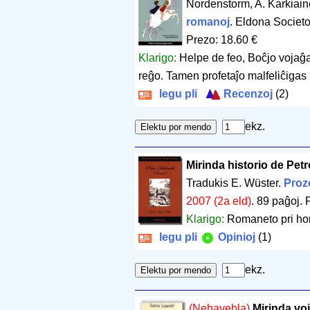
Nordenstorm, A. Karkiai
romanoj
. Eldona Societ
Prezo: 18.60 €
Klarigo:
Helpe de feo, Boĉjo vojaĝas
reĝo. Tamen profetaĵo malfeliĉigas 
legu pli
Recenzoj
(2)
ekz.
Mirinda historio de Pet
Tradukis E. Wüster.
Proz
2007 (2a eld)
.
89 paĝoj
.
Klarigo:
Romaneto pri ho
legu pli
Opinioj
(1)
ekz.
(Nehavebla)
Mirinda vo