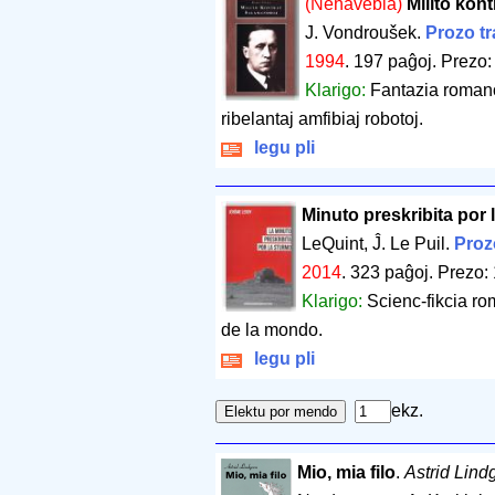
(Nehavebla)
Milito kon
J. Vondroušek.
Prozo tr
1994
.
197 paĝoj
.
Prezo:
Klarigo:
Fantazia romano
ribelantaj amfibiaj robotoj.
legu pli
Minuto preskribita por 
LeQuint, Ĵ. Le Puil.
Proz
2014
.
323 paĝoj
.
Prezo: 
Klarigo:
Scienc-fikcia rom
de la mondo.
legu pli
ekz.
Mio, mia filo
.
Astrid Lind