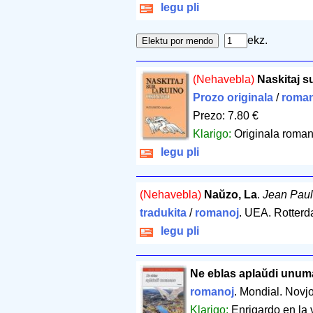
legu pli
ekz.
(Nehavebla)
Naskitaj su
Prozo originala
/
roman
Prezo: 7.80 €
Klarigo:
Originala romano
legu pli
(Nehavebla)
Naŭzo, La
.
Jean Paul
tradukita
/
romanoj
. UEA. Rotter
legu pli
Ne eblas aplaŭdi unu
romanoj
. Mondial. Novj
Klarigo:
Enrigardo en la 