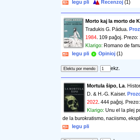
legu pli
Recenzoj
(1)
Morto kaj la morto de 
Tradukis G. Pádua.
Proz
1984
.
109 paĝoj
.
Prezo: 
Klarigo:
Romano de fama 
legu pli
Opinioj
(1)
ekz.
Mortula ŝipo, La
. Histo
D. & H.-G. Kaiser.
Prozo
2022
.
444 paĝoj
.
Prezo:
Klarigo:
Unu el la plej p
de la burokratismo, naciismo, eksp
legu pli