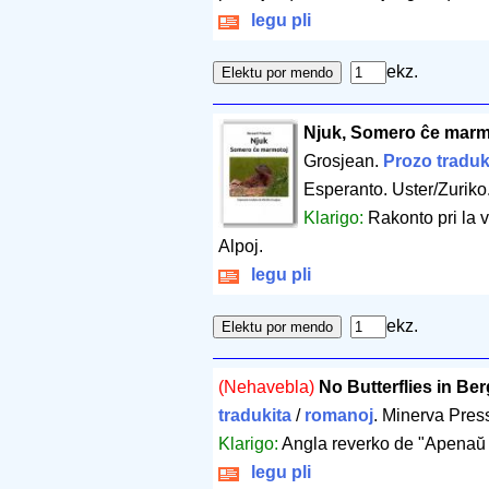
legu pli
ekz.
Njuk, Somero ĉe marm
Grosjean.
Prozo traduk
Esperanto. Uster/Zuriko
Klarigo:
Rakonto pri la 
Alpoj.
legu pli
ekz.
(Nehavebla)
No Butterflies in Be
tradukita
/
romanoj
. Minerva Pres
Klarigo:
Angla reverko de "Apenaŭ 
legu pli