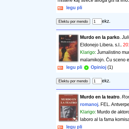
mistere kaj streĉe alloga ĝis la fino.
legu pli
ekz.
Murdo en la parko
.
Jul
Eldonejo Libera. s.l..
20
Klarigo:
Ĵurnalistino mu
malamikojn. Ĉu sceno e
legu pli
Opinioj
(1)
ekz.
Murdo en la teatro
.
Ron
romanoj
. FEL. Antverp
Klarigo:
Murdo de aktor
laboro al la fama komisa
legu pli