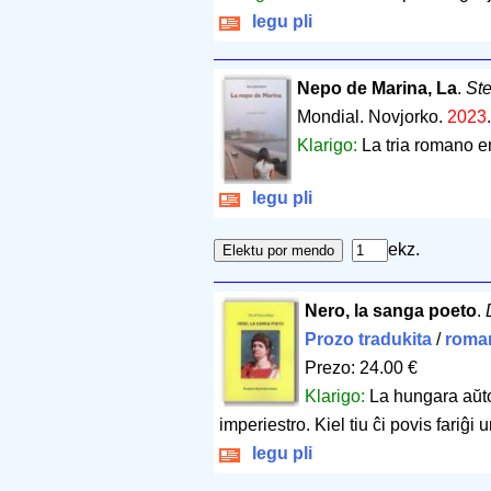
legu pli
Nepo de Marina, La
.
St
Mondial. Novjorko.
2023
Klarigo:
La tria romano e
legu pli
ekz.
Nero, la sanga poeto
.
Prozo tradukita
/
roma
Prezo: 24.00 €
Klarigo:
La hungara aŭto
imperiestro. Kiel tiu ĉi povis fariĝi 
legu pli