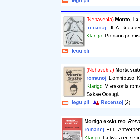
legu pli
(Nehavebla)
Monto, La
romanoj
. HEA. Budape
Klarigo:
Romano pri mist
legu pli
(Nehavebla)
Morta suit
romanoj
. L'omnibuso. K
Klarigo:
Vivrakonta roma
Sakae Oosugi.
legu pli
Recenzoj
(2)
Mortiga ekskurso
.
Rona
romanoj
. FEL. Antverpe
Klarigo:
La kvara en seri