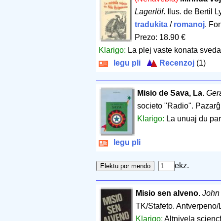
Lagerlöf
. Ilus. de Berti
tradukita
/
romanoj
. Fo
Prezo: 18.90 €
Klarigo:
La plej vaste konata sveda 
legu pli
Recenzoj
(1)
Misio de Sava, La
.
Ger
societo "Radio". Pazarĝ
Klarigo:
La unuaj du part
legu pli
ekz.
Misio sen alveno
.
John
TK/Stafeto. Antverpeno
Klarigo:
Altnivela scienc