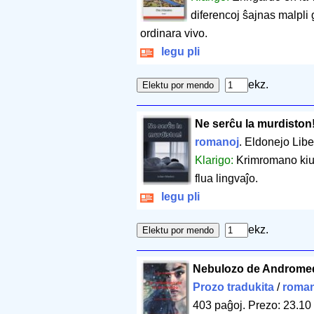
diferencoj ŝajnas malpli g
ordinara vivo.
legu pli
ekz.
Ne serĉu la murdiston
romanoj
. Eldonejo Liber
Klarigo:
Krimromano kiu 
flua lingvaĵo.
legu pli
ekz.
Nebulozo de Androme
Prozo tradukita
/
roman
403 paĝoj
.
Prezo: 23.10