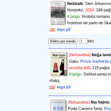
Neŭtrale
.
Sten Johanss
Novjorko.
2024
.
189 paĝ
Klarigo:
Historia romano,
historion de parto de Sk
legu pli
ekz.
(Nehavebla)
Neĝa lan
Gaku.
Prozo tradukita
reviziita eld)
.
119 paĝoj
Klarigo:
Delikat-senta m
rilatoj.
legu pli
(Nehavebla)
Nia hejmo
Porto Carreiro Neto.
Pro