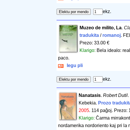
ekz.
Muzeo de milito, La
.
Cl
tradukita
/
romanoj
. FE
Prezo: 33.00 €
Klarigo:
Bela idealo: real
paco.
legu pli
ekz.
Nanatasis
.
Robert Dutil
.
Kebekia.
Prozo tradukit
2005
.
114 paĝoj
.
Prezo: 
Klarigo:
Ĉarma mirrakonto
nordamerika nordoriento kaj pri la 