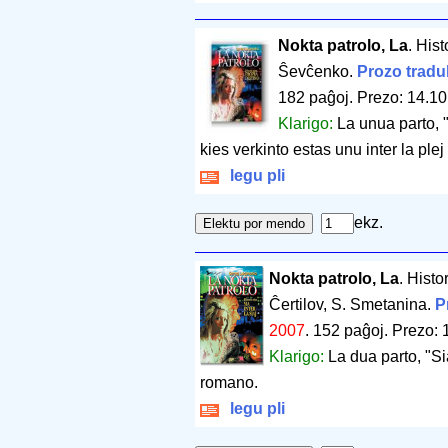
Nokta patrolo, La
. His
Ŝevĉenko.
Prozo tradu
182 paĝoj
.
Prezo: 14.10
Klarigo:
La unua parto, 
kies verkinto estas unu inter la ple
legu pli
ekz.
Nokta patrolo, La
. Histo
Ĉertilov, S. Smetanina.
P
2007
.
152 paĝoj
.
Prezo: 
Klarigo:
La dua parto, "Sia
romano.
legu pli