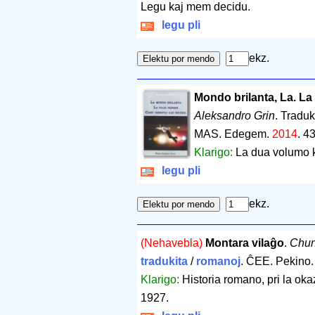
Legu kaj mem decidu.
legu pli
ekz.
Mondo brilanta, La. La 
Aleksandro Grin
. Traduk
MAS. Edegem.
2014
.
43
Klarigo:
La dua volumo k
legu pli
ekz.
(Nehavebla)
Montara vilaĝo
.
Chun
tradukita
/
romanoj
. ĈEE. Pekino
Klarigo:
Historia romano, pri la oka
1927.