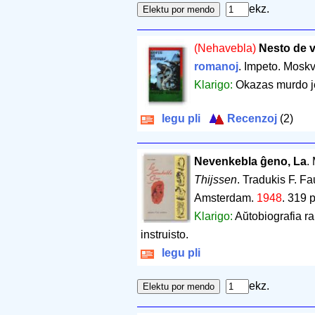
ekz.
(Nehavebla)
Nesto de v
romanoj
. Impeto. Mosk
Klarigo:
Okazas murdo je
legu pli
Recenzoj
(2)
Nevenkebla ĝeno, La
.
Thijssen
. Tradukis F. F
Amsterdam.
1948
.
319 
Klarigo:
Aŭtobiografia ra
instruisto.
legu pli
ekz.