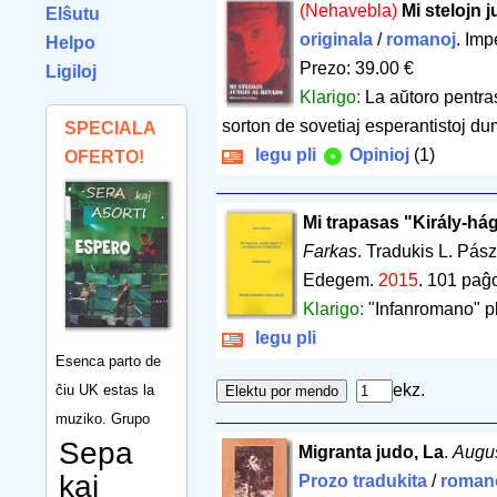
(Nehavebla)
Mi stelojn 
Elŝutu
originala
/
romanoj
. Im
Helpo
Prezo: 39.00 €
Ligiloj
Klarigo:
La aŭtoro pentras
sorton de sovetiaj esperantistoj dum
SPECIALA
legu pli
Opinioj
(1)
OFERTO!
Mi trapasas "Király-há
Farkas
. Tradukis L. Pász
Edegem.
2015
.
101 paĝ
Klarigo:
"Infanromano" pl
legu pli
Esenca parto de
ekz.
ĉiu UK estas la
muziko. Grupo
Sepa
Migranta judo, La
.
Augu
kaj
Prozo tradukita
/
roman