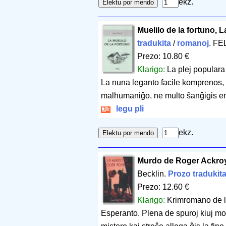
ekz.
Muelilo de la fortuno, L
tradukita
/
romanoj
. FE
Prezo: 10.80 €
Klarigo:
La plej populara
La nuna leganto facile komprenos, k
malhumaniĝo, ne multo ŝanĝigis en l
legu pli
ekz.
Murdo de Roger Ackro
Becklin.
Prozo tradukit
Prezo: 12.60 €
Klarigo:
Krimromano de la
Esperanto. Plena de spuroj kiuj mon