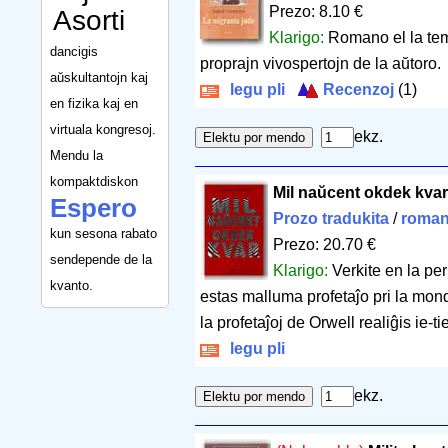
Prezo: 8.10 €
Asorti
Klarigo:
Romano el la tem
dancigis
proprajn vivospertojn de la aŭtoro.
aŭskultantojn kaj
legu pli
Recenzoj
(1)
en fizika kaj en
virtuala kongresoj.
ekz.
Mendu la
kompaktdiskon
Mil naŭcent okdek kva
Espero
Prozo tradukita
/
roman
kun sesona rabato
Prezo: 20.70 €
sendepende de la
Klarigo:
Verkite en la pe
kvanto.
estas malluma profetaĵo pri la mond
la profetaĵoj de Orwell realiĝis ie-t
legu pli
ekz.