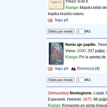
Prezo: 9.00 €
Klarigo:
Majstra bildo de
tropika brazila naturo.
legu pli
ekz.
Neniu ajn papilio
.
Trevo
Vieno.
2000
.
337 paĝoj
.
Klarigo:
Pri la spertoj d
legu pli
Recenzoj
(4)
ekz.
(Nehavebla)
Neologisme
.
Lorjak
.
Esperanto. Helsinki.
1975
.
88 paĝo
Klarigo:
Romaneto en sprita lingvaĵ