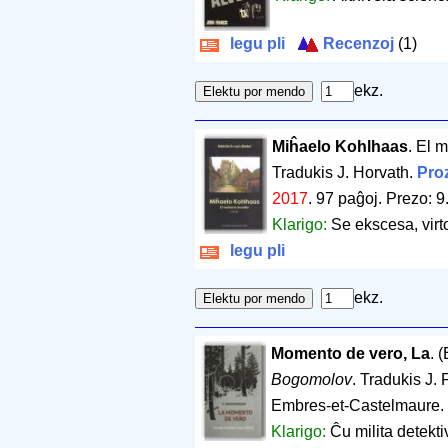
legu pli
Recenzoj
(1)
ekz.
Miĥaelo Kohlhaas
. El 
Tradukis J. Horvath.
Pro
2017
.
97 paĝoj
.
Prezo: 9
Klarigo:
Se ekscesa, virt
legu pli
ekz.
Momento de vero, La
. 
Bogomolov
. Tradukis J. 
Embres-et-Castelmaure
Klarigo:
Ĉu milita detekt