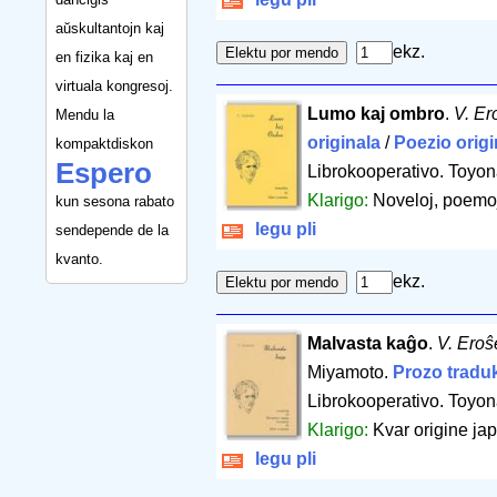
aŭskultantojn kaj
ekz.
en fizika kaj en
virtuala kongresoj.
Lumo kaj ombro
.
V. Er
Mendu la
originala
/
Poezio origi
kompaktdiskon
Espero
Librokooperativo. Toyon
Klarigo:
Noveloj, poemoj 
kun sesona rabato
legu pli
sendepende de la
kvanto.
ekz.
Malvasta kaĝo
.
V. Ero
Miyamoto.
Prozo traduk
Librokooperativo. Toyon
Klarigo:
Kvar origine jap
legu pli