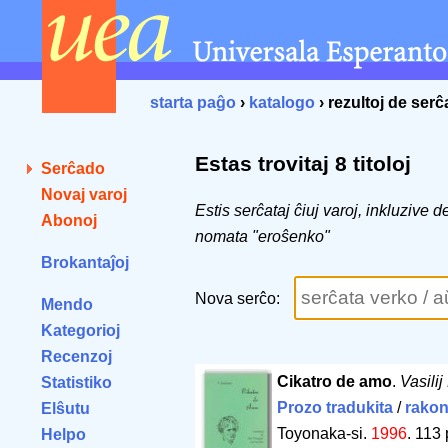
starta paĝo
›
katalogo
› rezultoj de ser
Estas trovitaj 8 titoloj
Serĉado
Novaj varoj
Estis serĉataj ĉiuj varoj, inkluzive 
Abonoj
nomata "eroŝenko"
Brokantaĵoj
Nova serĉo:
Mendo
Kategorioj
Recenzoj
Cikatro de amo
.
Vasili
Statistiko
Prozo tradukita
/
rakon
Elŝutu
Toyonaka-si.
1996
.
113 
Helpo