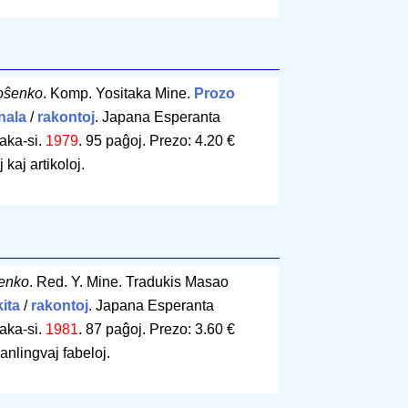
oŝenko
. Komp. Yositaka Mine.
Prozo
nala
/
rakontoj
. Japana Esperanta
aka-si.
1979
.
95 paĝoj
.
Prezo: 4.20 €
kaj artikoloj.
ŝenko
. Red. Y. Mine. Tradukis Masao
ita
/
rakontoj
. Japana Esperanta
aka-si.
1981
.
87 paĝoj
.
Prezo: 3.60 €
anlingvaj fabeloj.