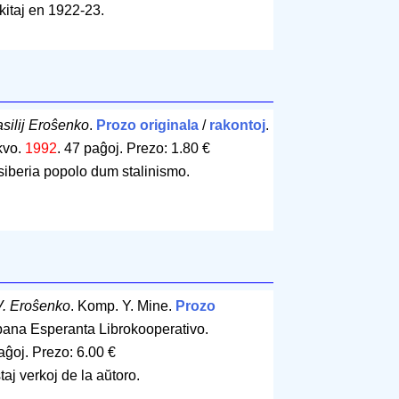
kitaj en 1922-23.
silij Eroŝenko
.
Prozo originala
/
rakontoj
.
kvo.
1992
.
47 paĝoj
.
Prezo: 1.80 €
-siberia popolo dum stalinismo.
V. Eroŝenko
. Komp. Y. Mine.
Prozo
pana Esperanta Librokooperativo.
aĝoj
.
Prezo: 6.00 €
taj verkoj de la aŭtoro.