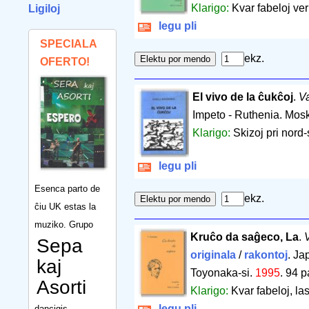
Klarigo:
Kvar fabeloj ver
Ligiloj
legu pli
SPECIALA
ekz.
OFERTO!
El vivo de la ĉukĉoj
.
Va
Impeto - Ruthenia. Mos
Klarigo:
Skizoj pri nord
legu pli
Esenca parto de
ekz.
ĉiu UK estas la
muziko. Grupo
Kruĉo da saĝeco, La
.
Sepa
originala
/
rakontoj
. Ja
kaj
Toyonaka-si.
1995
.
94 p
Asorti
Klarigo:
Kvar fabeloj, las
legu pli
dancigis