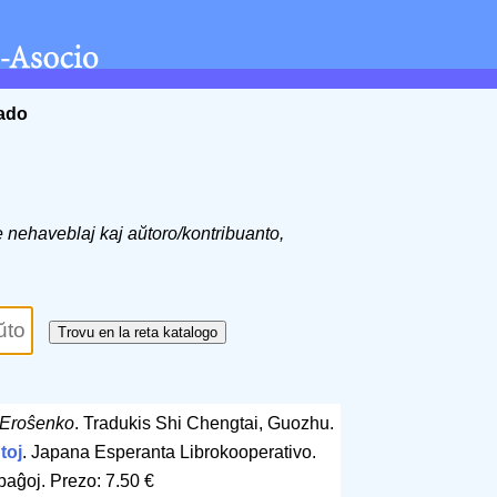
ĉado
de nehaveblaj kaj aŭtoro/kontribuanto,
j Eroŝenko
. Tradukis Shi Chengtai, Guozhu.
toj
. Japana Esperanta Librokooperativo.
paĝoj
.
Prezo: 7.50 €