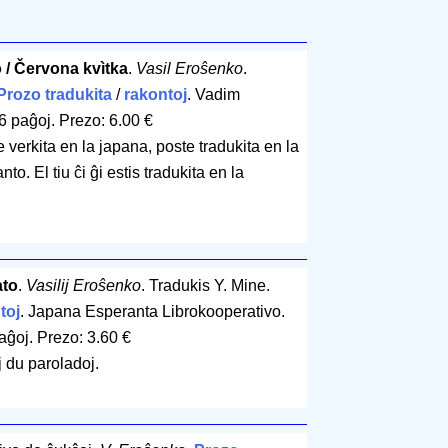
 / Červona kvìtka
.
Vasil Eroŝenko
.
Prozo tradukita
/
rakontoj
. Vadim
6 paĝoj
.
Prezo: 6.00 €
 verkita en la japana, poste tradukita en la
to. El tiu ĉi ĝi estis tradukita en la
ato
.
Vasilij Eroŝenko
. Tradukis Y. Mine.
toj
. Japana Esperanta Librokooperativo.
aĝoj
.
Prezo: 3.60 €
j du paroladoj.