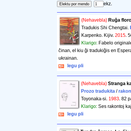
ekz.
(Nehavebla)
Ruĝa floro
Tradukis Shi Chengtai.
Karpenko. Kijiv.
2015
.
5
Klarigo:
Fabelo originale
ĉinan, el kiu ĝi tradukiĝis en Esperan
ukrainan.
legu pli
(Nehavebla)
Stranga k
Prozo tradukita
/
rakon
Toyonaka-si.
1983
.
82 p
Klarigo:
Ses rakontoj ka
legu pli