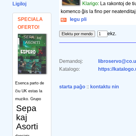
Klarigo:
La rakontoj de ti
Ligiloj
komenco ĝis la fino per neatenditaj
SPECIALA
legu pli
OFERTO!
ekz.
Demandoj:
libroservo@co.u
Katalogo:
https://katalogo
Esenca parto de
starta paĝo
::
kontaktu nin
ĉiu UK estas la
muziko. Grupo
Sepa
kaj
Asorti
dancigis