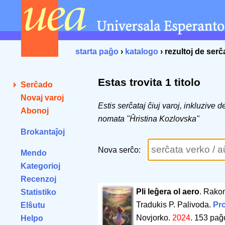
starta paĝo
›
katalogo
› rezultoj de ser
Estas trovita 1 titolo
Serĉado
Novaj varoj
Estis serĉataj ĉiuj varoj, inkluzive 
Abonoj
nomata "Ĥristina Kozlovska"
Brokantaĵoj
Nova serĉo:
Mendo
Kategorioj
Recenzoj
Pli leĝera ol aero
. Rakon
Statistiko
Tradukis P. Palivoda.
Pro
Elŝutu
Novjorko.
2024
.
153 paĝ
Helpo