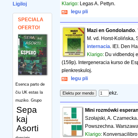
Klarigo:
Legas A. Pettyn.
Ligiloj
legu pli
SPECIALA
OFERTO!
Mazi en Gondolando
.
M. vd. Horst-Kolińska, 
internacia
. IEI. Den H
Klarigo:
Du vidbendoj e
(159p). Intergeneracia kurso de Esp
plenkreskuloj.
legu pli
Esenca parto de
ĉiu UK estas la
ekz.
muziko. Grupo
Sepa
Mini rozmówki espera
kaj
Szołajski, A. Czarnecka
Asorti
Powszechna. Warszaw
Klarigo:
Konversacilibro
dancigis