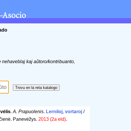
ĉado
de nehaveblaj kaj aŭtoro/kontribuanto,
vėlis
.
A. Prapuolenis
.
Lerniloj, vortaroj
/
ičienė. Panevėžys.
2013 (2a eld)
.