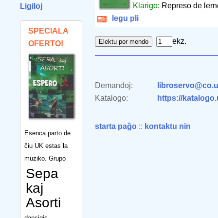
Klarigo:
Represo de lerno
Ligiloj
legu pli
SPECIALA
ekz.
OFERTO!
Demandoj:
libroservo@co.u
Katalogo:
https://katalogo
starta paĝo
::
kontaktu nin
Esenca parto de
ĉiu UK estas la
muziko. Grupo
Sepa
kaj
Asorti
dancigis