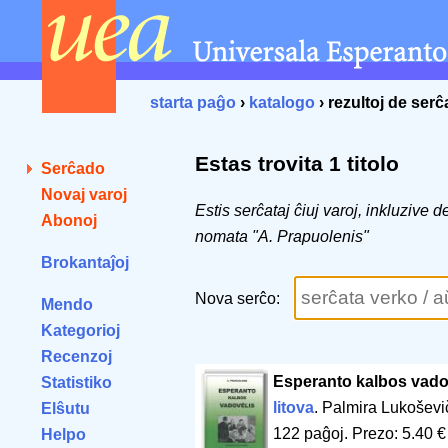
starta paĝo
›
katalogo
› rezultoj de ser
Estas trovita 1 titolo
Serĉado
Novaj varoj
Estis serĉataj ĉiuj varoj, inkluzive 
Abonoj
nomata "A. Prapuolenis"
Brokantaĵoj
Nova serĉo:
Mendo
Kategorioj
Recenzoj
Esperanto kalbos vado
Statistiko
litova
. Palmira Lukošev
Elŝutu
122 paĝoj
.
Prezo: 5.40 €
Helpo