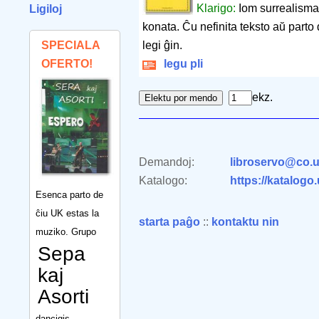
Klarigo:
Iom surrealisma 
Ligiloj
konata. Ĉu nefinita teksto aŭ parto
SPECIALA
legi ĝin.
OFERTO!
legu pli
ekz.
Demandoj:
libroservo@co.u
Katalogo:
https://katalogo
Esenca parto de
ĉiu UK estas la
starta paĝo
::
kontaktu nin
muziko. Grupo
Sepa
kaj
Asorti
dancigis