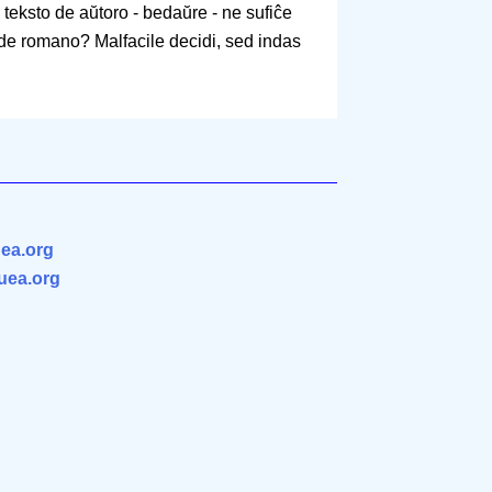
teksto de aŭtoro - bedaŭre - ne sufiĉe
 de romano? Malfacile decidi, sed indas
ea.org
.uea.org