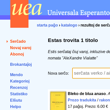
starta paĝo
›
katalogo
› rezultoj de ser
Estas trovita 1 titolo
Serĉado
Novaj varoj
Estis serĉataj ĉiuj varoj, inkluzive 
Abonoj
nomata "AleXandre Vialatte"
Brokantaĵoj
Nova serĉo:
Mendo
Kategorioj
Recenzoj
Bleko de blua anaso
.
A
Statistiko
Prozo tradukita
/
rakon
Elŝutu
17 paĝoj
.
Prezo: 6.00 €
Helpo