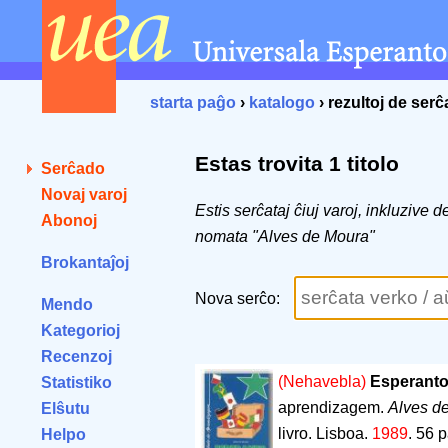
starta paĝo
›
katalogo
› rezultoj de ser
Estas trovita 1 titolo
Serĉado
Novaj varoj
Estis serĉataj ĉiuj varoj, inkluzive 
Abonoj
nomata "Alves de Moura"
Brokantaĵoj
Nova serĉo:
Mendo
Kategorioj
Recenzoj
(Nehavebla)
Esperanto
Statistiko
aprendizagem.
Alves d
Elŝutu
livro. Lisboa.
1989
.
56 p
Helpo