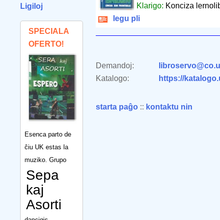
Klarigo:
Konciza lernoli
Ligiloj
legu pli
SPECIALA
OFERTO!
Demandoj:
libroservo@co.u
Katalogo:
https://katalogo
starta paĝo
::
kontaktu nin
Esenca parto de
ĉiu UK estas la
muziko. Grupo
Sepa
kaj
Asorti
dancigis