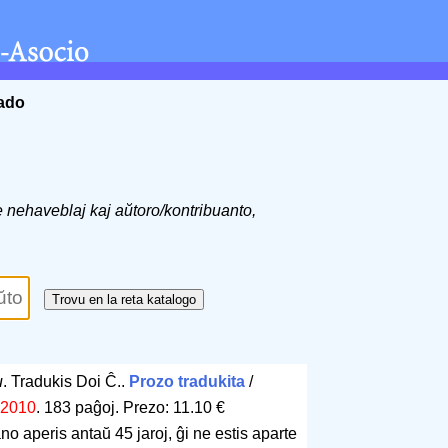
ĉado
de nehaveblaj kaj aŭtoro/kontribuanto,
u
. Tradukis Doi Ĉ..
Prozo tradukita
/
2010
.
183 paĝoj
.
Prezo: 11.10 €
no aperis antaŭ 45 jaroj, ĝi ne estis aparte