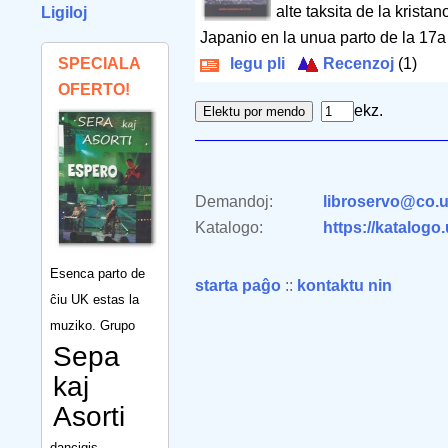
alte taksita de la krista
Ligiloj
Japanio en la unua parto de la 17a 
SPECIALA
legu pli
Recenzoj
(1)
OFERTO!
ekz.
Demandoj:
libroservo@co.u
Katalogo:
https://katalogo
Esenca parto de
starta paĝo
::
kontaktu nin
ĉiu UK estas la
muziko. Grupo
Sepa
kaj
Asorti
dancigis