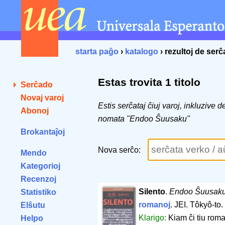
starta paĝo
›
katalogo
› rezultoj de ser
Estas trovita 1 titolo
Serĉado
Novaj varoj
Estis serĉataj ĉiuj varoj, inkluzive 
Abonoj
nomata "Endoo Ŝuusaku"
Brokantaĵoj
Nova serĉo:
Mendo
Kategorioj
Recenzoj
Silento
.
Endoo Ŝuusak
Statistiko
romanoj
. JEI. Tôkyô-to.
Elŝutu
Klarigo:
Kiam ĉi tiu roma
Helpo