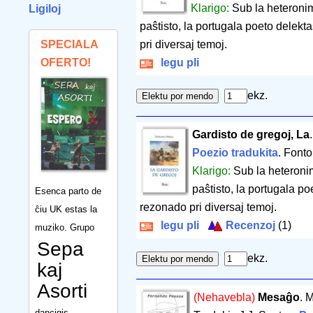
Klarigo:
Sub la heteronim
Ligiloj
paŝtisto, la portugala poeto delek
SPECIALA
pri diversaj temoj.
OFERTO!
legu pli
ekz.
Gardisto de gregoj, La
Poezio tradukita
. Font
Klarigo:
Sub la heteronim
paŝtisto, la portugala p
Esenca parto de
rezonado pri diversaj temoj.
ĉiu UK estas la
legu pli
Recenzoj
(1)
muziko. Grupo
Sepa
ekz.
kaj
Asorti
(Nehavebla)
Mesaĝo
. 
dancigis