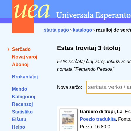
starta paĝo
›
katalogo
› rezultoj de ser
Estas trovitaj 3 titoloj
Serĉado
Novaj varoj
Estis serĉataj ĉiuj varoj, inkluzive 
Abonoj
nomata "Fernando Pessoa"
Brokantaĵoj
Nova serĉo:
Mendo
Kategorioj
Recenzoj
Gardero di trupi, La
.
Fe
Statistiko
Poezio tradukita
. Font
Elŝutu
Prezo: 16.80 €
Helpo