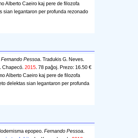
o Alberto Caeiro kaj pere de filozofa
tas sian legantaron per profunda rezonado
.
Fernando Pessoa
. Tradukis G. Neves.
o. Chapecó.
2015
.
78 paĝoj
.
Prezo: 16.50 €
o Alberto Caeiro kaj pere de filozofa
oeto delektas sian legantaron per profunda
Modernisma epopeo.
Fernando Pessoa
.