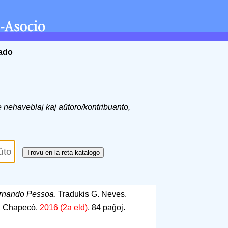
ĉado
de nehaveblaj kaj aŭtoro/kontribuanto,
rnando Pessoa
. Tradukis G. Neves.
o. Chapecó.
2016 (2a eld)
.
84 paĝoj
.