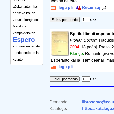
iom da beletro.
aŭskultantojn kaj
legu pli
Recenzoj
(1)
en fizika kaj en
ekz.
virtuala kongresoj.
Mendu la
kompaktdiskon
Spiritul limbii esperant
Espero
Florian Bociort
. Tradukis
kun sesona rabato
2004
.
18 paĝoj
.
Prezo: 2
sendepende de la
Klarigo:
Rumanlingva ver
kvanto.
Esperanto kaj la "samideanaj" mal
legu pli
ekz.
Demandoj:
libroservo@co.u
Katalogo:
https://katalogo