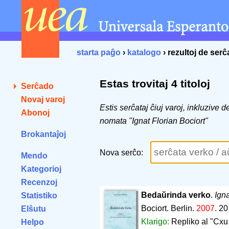
starta paĝo
›
katalogo
› rezultoj de ser
Estas trovitaj 4 titoloj
Serĉado
Novaj varoj
Estis serĉataj ĉiuj varoj, inkluzive 
Abonoj
nomata "Ignat Florian Bociort"
Brokantaĵoj
Nova serĉo:
Mendo
Kategorioj
Recenzoj
Bedaŭrinda verko
.
Igna
Statistiko
Bociort. Berlin.
2007
.
20
Elŝutu
Klarigo:
Repliko al "Cxu
Helpo