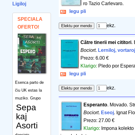
ro Tazio Carlevaro.
Ligiloj
legu pli
SPECIALA
ekz.
OFERTO!
Către tinerii mei cititori
.
Bociort
.
Lerniloj, vortaro
Prezo: 6.00 €
Klarigo:
Pledo por Espera
legu pli
Esenca parto de
ekz.
ĉiu UK estas la
muziko. Grupo
Esperanto
. Movado. Str
Sepa
Bociort
.
Eseoj
. Ignat Fl
kaj
Prezo: 27.00 €
Asorti
Klarigo:
Impona kolekto d
dancigis