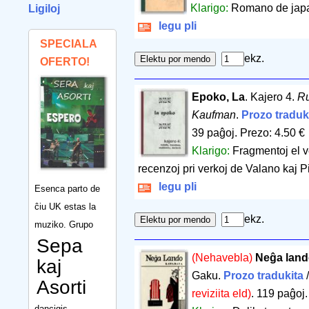
Klarigo:
Romano de japa
Ligiloj
legu pli
SPECIALA
ekz.
OFERTO!
Epoko, La
. Kajero 4.
Ru
Kaufman
.
Prozo traduk
39 paĝoj
.
Prezo: 4.50 €
Klarigo:
Fragmentoj el 
recenzoj pri verkoj de Valano kaj P
legu pli
Esenca parto de
ĉiu UK estas la
ekz.
muziko. Grupo
Sepa
(Nehavebla)
Neĝa lan
kaj
Gaku.
Prozo tradukita
Asorti
reviziita eld)
.
119 paĝoj
dancigis