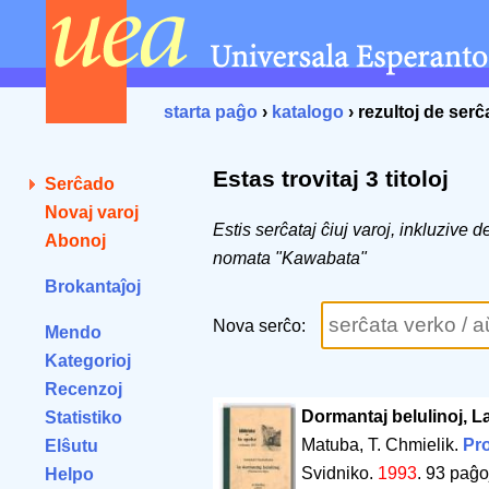
starta paĝo
›
katalogo
› rezultoj de ser
Estas trovitaj 3 titoloj
Serĉado
Novaj varoj
Estis serĉataj ĉiuj varoj, inkluzive 
Abonoj
nomata "Kawabata"
Brokantaĵoj
Nova serĉo:
Mendo
Kategorioj
Recenzoj
Dormantaj belulinoj, L
Statistiko
Matuba, T. Chmielik.
Pro
Elŝutu
Svidniko.
1993
.
93 paĝo
Helpo