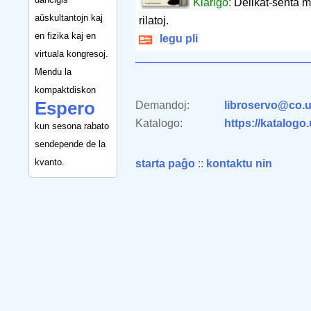
Klarigo:
Delikat-senta m
aŭskultantojn kaj
rilatoj.
en fizika kaj en
legu pli
virtuala kongresoj.
Mendu la
kompaktdiskon
Espero
Demandoj:
libroservo@co.u
Katalogo:
https://katalogo
kun sesona rabato
sendepende de la
kvanto.
starta paĝo
::
kontaktu nin