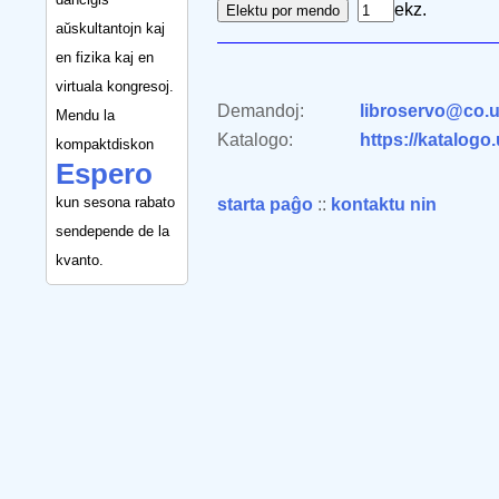
ekz.
aŭskultantojn kaj
en fizika kaj en
virtuala kongresoj.
Demandoj:
libroservo@co.u
Mendu la
Katalogo:
https://katalogo
kompaktdiskon
Espero
kun sesona rabato
starta paĝo
::
kontaktu nin
sendepende de la
kvanto.