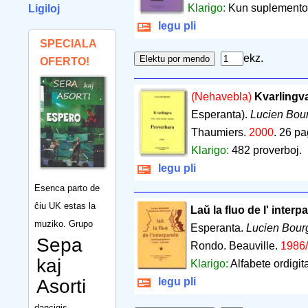
Klarigo:
Kun suplemento.
Ligiloj
legu pli
SPECIALA
ekz.
OFERTO!
(Nehavebla)
Kvarlingv
Esperanta).
Lucien Bou
Thaumiers.
2000
.
26 pa
Klarigo:
482 proverboj.
legu pli
Esenca parto de
ĉiu UK estas la
Laŭ la fluo de l' interp
muziko. Grupo
Esperanta.
Lucien Bour
Sepa
Rondo. Beauville.
1986
kaj
Klarigo:
Alfabete ordigi
Asorti
legu pli
dancigis