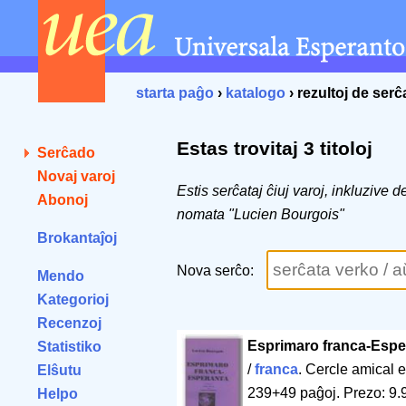
starta paĝo
›
katalogo
› rezultoj de ser
Estas trovitaj 3 titoloj
Serĉado
Novaj varoj
Estis serĉataj ĉiuj varoj, inkluzive 
Abonoj
nomata "Lucien Bourgois"
Brokantaĵoj
Nova serĉo:
Mendo
Kategorioj
Recenzoj
Esprimaro franca-Espe
Statistiko
/
franca
. Cercle amical 
Elŝutu
239+49 paĝoj
.
Prezo: 9.
Helpo