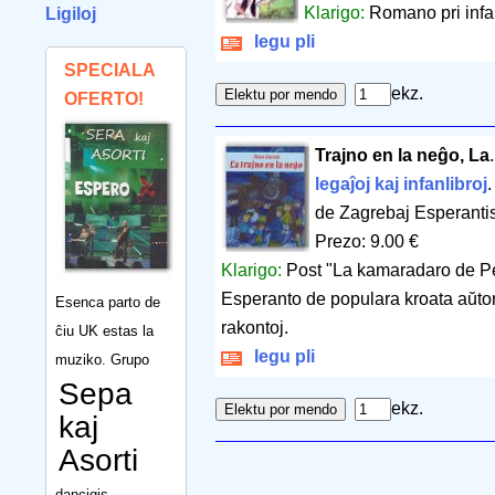
Klarigo:
Romano pri infan
Ligiloj
legu pli
SPECIALA
ekz.
OFERTO!
Trajno en la neĝo, La
legaĵoj kaj infanlibroj
de Zagrebaj Esperantis
Prezo: 9.00 €
Klarigo:
Post "La kamaradaro de Pet
Esperanto de populara kroata aŭtoro
Esenca parto de
rakontoj.
ĉiu UK estas la
legu pli
muziko. Grupo
Sepa
ekz.
kaj
Asorti
dancigis