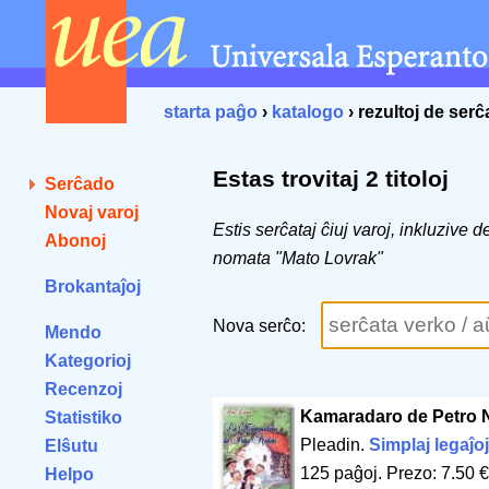
starta paĝo
›
katalogo
› rezultoj de ser
Estas trovitaj 2 titoloj
Serĉado
Novaj varoj
Estis serĉataj ĉiuj varoj, inkluzive 
Abonoj
nomata "Mato Lovrak"
Brokantaĵoj
Nova serĉo:
Mendo
Kategorioj
Recenzoj
Kamaradaro de Petro 
Statistiko
Pleadin.
Simplaj legaĵoj
Elŝutu
125 paĝoj
.
Prezo: 7.50 €
Helpo