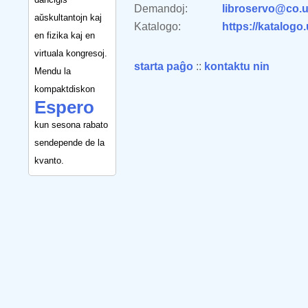
Demandoj:
libroservo@co.u
aŭskultantojn kaj
Katalogo:
https://katalogo
en fizika kaj en
virtuala kongresoj.
starta paĝo
::
kontaktu nin
Mendu la
kompaktdiskon
Espero
kun sesona rabato
sendepende de la
kvanto.