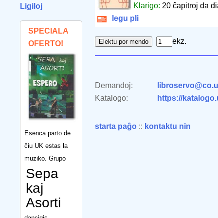
Klarigo:
20 ĉapitroj da di
Ligiloj
legu pli
SPECIALA
ekz.
OFERTO!
Demandoj:
libroservo@co.u
Katalogo:
https://katalogo
starta paĝo
::
kontaktu nin
Esenca parto de
ĉiu UK estas la
muziko. Grupo
Sepa
kaj
Asorti
dancigis