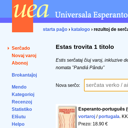
starta paĝo
›
katalogo
› rezultoj de ser
Estas trovita 1 titolo
Serĉado
Novaj varoj
Estis serĉataj ĉiuj varoj, inkluzive 
Abonoj
nomata "Pandiá Pându"
Brokantaĵoj
Nova serĉo:
Mendo
Kategorioj
Recenzoj
Esperanto-português 
Statistiko
vortaroj
/
portugala
. KK
Elŝutu
Prezo: 18.90 €
Helpo