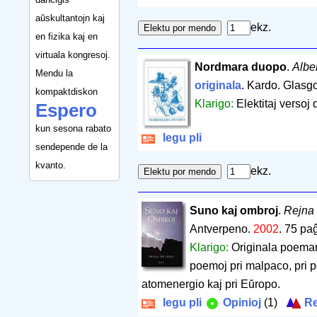
aŭskultantojn kaj
ekz.
en fizika kaj en
virtuala kongresoj.
Nordmara duopo
.
Albe
Mendu la
originala
. Kardo. Glasg
kompaktdiskon
Klarigo:
Elektitaj versoj 
Espero
kun sesona rabato
legu pli
sendepende de la
kvanto.
ekz.
Suno kaj ombroj
.
Rejna
Antverpeno.
2002
.
75 pa
Klarigo:
Originala poemaro
poemoj pri malpaco, pri 
atomenergio kaj pri Eŭropo.
legu pli
Opinioj
(1)
Re