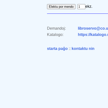
ekz.
Demandoj:
libroservo@co.u
Katalogo:
https://katalogo
starta paĝo
::
kontaktu nin