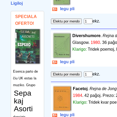
Ligiloj
legu pli
SPECIALA
ekz.
OFERTO!
Divershumore
.
Rejna 
Glasgow.
1980
.
36 paĝo
Klarigo:
Tridek poemoj, li
legu pli
Esenca parto de
ekz.
ĉiu UK estas la
muziko. Grupo
Facetoj
.
Rejna de Jong
Sepa
1984
.
42 paĝoj
.
Prezo: 
kaj
Klarigo:
Tridek kvar poem
Asorti
legu pli
dancigis