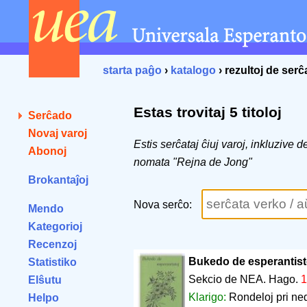
starta paĝo
›
katalogo
› rezultoj de ser
Estas trovitaj 5 titoloj
Serĉado
Novaj varoj
Estis serĉataj ĉiuj varoj, inkluzive 
Abonoj
nomata "Rejna de Jong"
Brokantaĵoj
Nova serĉo:
Mendo
Kategorioj
Recenzoj
Bukedo de esperantist
Statistiko
Sekcio de NEA. Hago.
1
Elŝutu
Klarigo:
Rondeloj pri ned
Helpo