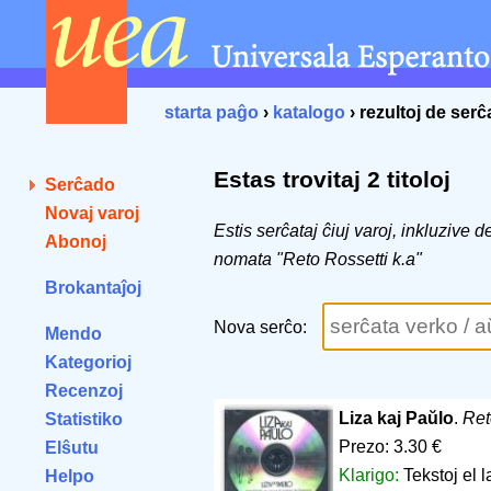
starta paĝo
›
katalogo
› rezultoj de ser
Estas trovitaj 2 titoloj
Serĉado
Novaj varoj
Estis serĉataj ĉiuj varoj, inkluzive 
Abonoj
nomata "Reto Rossetti k.a"
Brokantaĵoj
Nova serĉo:
Mendo
Kategorioj
Recenzoj
Liza kaj Paŭlo
.
Ret
Statistiko
Prezo: 3.30 €
Elŝutu
Klarigo:
Tekstoj el l
Helpo