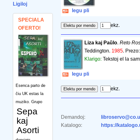
Ligiloj
legu pli
SPECIALA
ekz.
OFERTO!
Liza kaj Paŭlo
.
Reto Ross
Teddington.
1985
.
Prezo:
Klarigo:
Tekstoj el la samt
legu pli
Esenca parto de
ekz.
ĉiu UK estas la
muziko. Grupo
Sepa
Demandoj:
libroservo@co.u
kaj
Katalogo:
https://katalogo
Asorti
dancigis