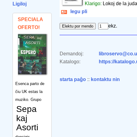
Klarigo:
Lokoj de la juda
Ligiloj
legu pli
SPECIALA
ekz.
OFERTO!
Demandoj:
libroservo@co.u
Katalogo:
https://katalogo
starta paĝo
::
kontaktu nin
Esenca parto de
ĉiu UK estas la
muziko. Grupo
Sepa
kaj
Asorti
dancigis