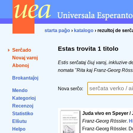
starta paĝo
›
katalogo
› rezultoj de ser
Estas trovita 1 titolo
Serĉado
Novaj varoj
Estis serĉataj ĉiuj varoj, inkluzive 
Abonoj
nomata "Rita kaj Franz-Georg Röss
Brokantaĵoj
Nova serĉo:
Mendo
Kategorioj
Recenzoj
Juda vivo en Speyer /
Statistiko
Franz-Georg Rössler
.
H
Elŝutu
Franz-Georg Rössler. 
Helpo