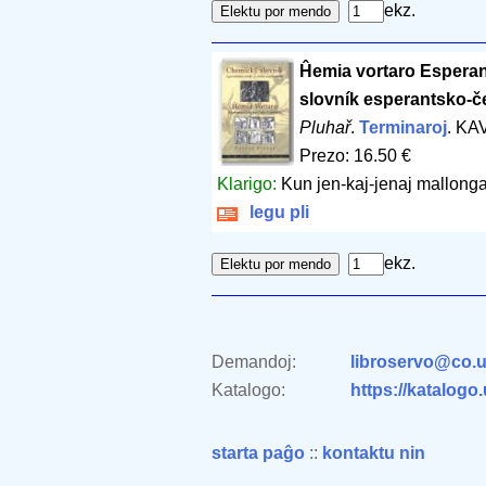
ekz.
Ĥemia vortaro Esperan
slovník esperantsko-č
Pluhař
.
Terminaroj
. KA
Prezo: 16.50 €
Klarigo:
Kun jen-kaj-jenaj mallongaj
legu pli
ekz.
Demandoj:
libroservo@co.u
Katalogo:
https://katalogo
starta paĝo
::
kontaktu nin