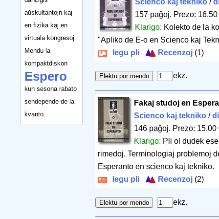
Scienco kaj tekniko
/
d
aŭskultantojn kaj
157 paĝoj
.
Prezo: 16.50
en fizika kaj en
Klarigo:
Kolekto de la ko
virtuala kongresoj.
"Apliko de E-o en Scienco kaj Tekn
Mendu la
legu pli
Recenzoj
(1)
kompaktdiskon
Espero
ekz.
kun sesona rabato
sendepende de la
Fakaj studoj en Esper
kvanto.
Scienco kaj tekniko
/
d
146 paĝoj
.
Prezo: 15.00
Klarigo:
Pli ol dudek eseo
rimedoj, Terminologiaj problemoj de
Esperanto en scienco kaj tekniko.
legu pli
Recenzoj
(2)
ekz.