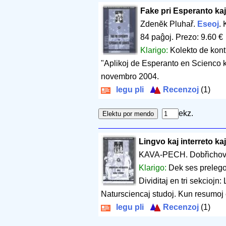
Fake pri Esperanto kaj
Zdenĕk Pluhař.
Eseoj
.
84 paĝoj
.
Prezo: 9.60 €
Klarigo:
Kolekto de kont
"Aplikoj de Esperanto en Scienco k
novembro 2004.
legu pli
Recenzoj
(1)
ekz.
Lingvo kaj interreto kaj
KAVA-PECH. Dobřichov
Klarigo:
Dek ses prelego
Dividitaj en tri sekciojn: 
Natursciencaj studoj. Kun resumoj 
legu pli
Recenzoj
(1)