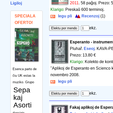
2011
.
58 paĝoj
.
Prezo: 5
Ligiloj
Klarigo:
Preskaŭ 600 terminoj.
SPECIALA
legu pli
Recenzoj
(1)
OFERTO!
ekz.
Esperanto - instrument
Pluhař.
Eseoj
. KAVA-PE
Prezo: 13.80 €
Klarigo:
Kolekto de kont
"Aplikoj de Esperanto en Scienco k
Esenca parto de
novembro 2008.
ĉiu UK estas la
legu pli
muziko. Grupo
Sepa
ekz.
kaj
Asorti
Fakaj aplikoj de Esper
dancigis