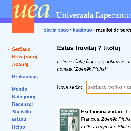
starta paĝo
›
katalogo
› rezultoj de ser
Estas trovitaj 7 titoloj
Serĉado
Novaj varoj
Estis serĉataj ĉiuj varoj, inkluzive 
Abonoj
nomata "Zdenĕk Pluhař"
Brokantaĵoj
Nova serĉo:
Mendo
Kategorioj
Recenzoj
Ekoturisma vortaro
. E
Statistiko
Français.
Zdenĕk Pluhař
Elŝutu
Fettes, Raymond Skillin
Helpo