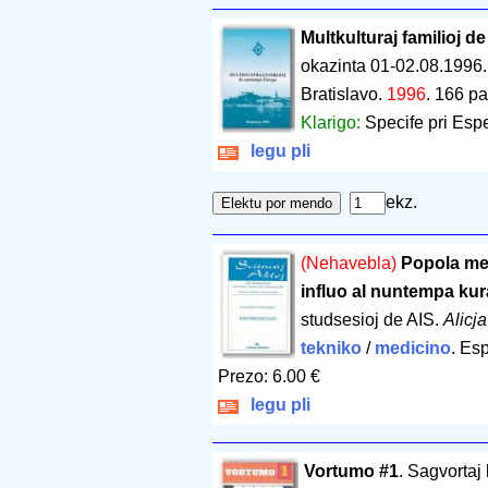
Multkulturaj familioj 
okazinta 01-02.08.1996
Bratislavo.
1996
.
166 pa
Klarigo:
Specife pri Espe
legu pli
ekz.
(Nehavebla)
Popola med
influo al nuntempa ku
studsesioj de AIS.
Alicj
tekniko
/
medicino
. Es
Prezo: 6.00 €
legu pli
Vortumo #1
. Sagvortaj