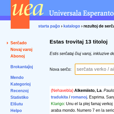
starta paĝo
›
katalogo
› rezultoj de ser
Estas trovitaj 13 titoloj
Serĉado
Novaj varoj
Estis serĉataj ĉiuj varoj, inkluzive 
Abonoj
Brokantaĵoj
Nova serĉo:
Mendo
Kategorioj
(Nehavebla)
Alkemiisto, La
.
Paulo
Recenzoj
tradukita
/
romanoj
. Esprima. Sa
Statistiko
Klarigo:
Unu el la plej famaj verkoj
Elŝutu
araba mondo. Numero 7 en la serio 
Helpo