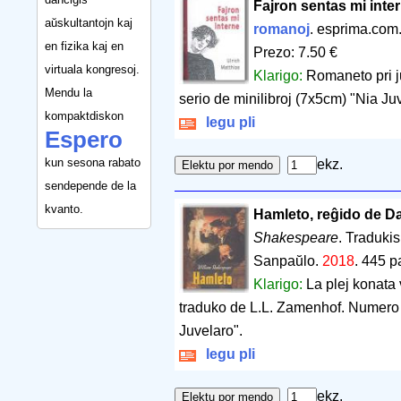
Fajron sentas mi inte
aŭskultantojn kaj
romanoj
. esprima.com
en fizika kaj en
Prezo: 7.50 €
virtuala kongresoj.
Klarigo:
Romaneto pri j
Mendu la
serio de minilibroj (7x5cm) "Nia Ju
kompaktdiskon
legu pli
Espero
kun sesona rabato
ekz.
sendepende de la
kvanto.
Hamleto, reĝido de D
Shakespeare
. Traduki
Sanpaŭlo.
2018
.
445 p
Klarigo:
La plej konata
traduko de L.L. Zamenhof. Numero 5
Juvelaro".
legu pli
ekz.