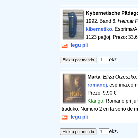
Kybernetische Pädag
1992. Band 6.
Helmar F
kibernetiko
. Esprima/A
1123 paĝoj
.
Prezo: 33.6
legu pli
ekz.
Marta
.
Eliza Orzeszko
romanoj
. esprima.com
Prezo: 9.90 €
Klarigo:
Romano pri jun
traduko. Numero 2 en la serio de mi
legu pli
ekz.