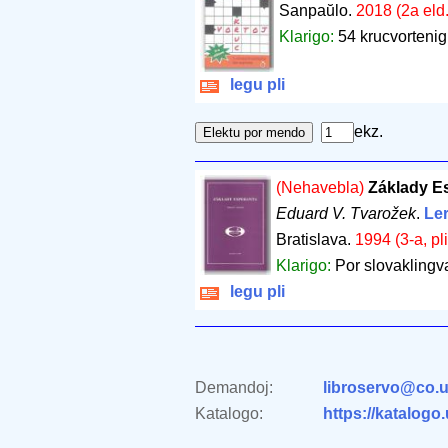
Sanpaŭlo.
2018 (2a eld.
Klarigo:
54 krucvortenig
legu pli
ekz.
(Nehavebla)
Základy E
Eduard V. Tvarožek
.
Ler
Bratislava.
1994 (3-a, pl
Klarigo:
Por slovaklingv
legu pli
Demandoj:
libroservo@co.u
Katalogo:
https://katalogo