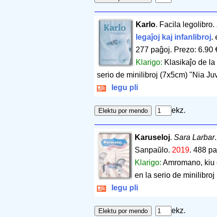
Karlo
. Facila legolibro.
legaĵoj kaj infanlibroj
.
277 paĝoj
.
Prezo: 6.90 
Klarigo:
Klasikaĵo de la
serio de minilibroj (7x5cm) "Nia Ju
legu pli
ekz.
Karuseloj
.
Sara Larbar
Sanpaŭlo.
2019
.
488 pa
Klarigo:
Amromano, kiu 
en la serio de minilibro
legu pli
ekz.