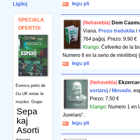
legu pli
Ligiloj
SPECIALA
(Nehavebla)
Dom Casmu
OFERTO!
Viana.
Prozo tradukita
/
764 paĝoj
.
Prezo: 9.90 €
Klarigo:
Ĉefverko de la bra
Numero 6 en la serio de minilibroj 
legu pli
(Nehavebla)
Ekzercar
Esenca parto de
vortaroj
/
Movado
. e
ĉiu UK estas la
Prezo: 7.50 €
muziko. Grupo
Klarigo:
Numero 1 en la
Sepa
Juvelaro".
kaj
legu pli
Asorti
dancigis