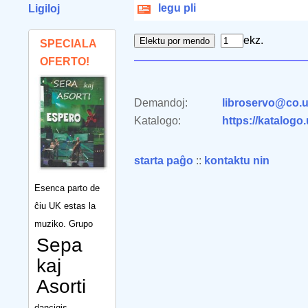
legu pli
Ligiloj
ekz.
SPECIALA
OFERTO!
Demandoj:
libroservo@co.u
Katalogo:
https://katalogo
starta paĝo
::
kontaktu nin
Esenca parto de
ĉiu UK estas la
muziko. Grupo
Sepa
kaj
Asorti
dancigis