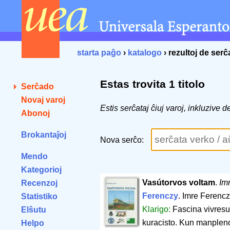
starta paĝo
›
katalogo
› rezultoj de ser
Estas trovita 1 titolo
Serĉado
Novaj varoj
Estis serĉataj ĉiuj varoj, inkluzive 
Abonoj
Brokantaĵoj
Nova serĉo:
Mendo
Kategorioj
Vasútorvos voltam
.
Im
Recenzoj
Ferenczy
. Imre Ferencz
Statistiko
Klarigo:
Fascina vivresu
Elŝutu
kuracisto. Kun manpleno
Helpo