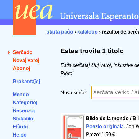
starta paĝo
›
katalogo
› rezultoj de ser
Estas trovita 1 titolo
Serĉado
Novaj varoj
Estis serĉataj ĉiuj varoj, inkluzive
Abonoj
Pióro"
Brokantaĵoj
Nova serĉo:
Mendo
Kategorioj
Recenzoj
Bildo de la mondo / Bil
Statistiko
Poezio originala
. Jan 
Elŝutu
Prezo: 1.50 €
Helpo