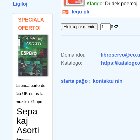
Klarigo:
Dudek poemoj.
Ligiloj
legu pli
SPECIALA
ekz.
OFERTO!
Demandoj:
libroservo@co.u
Katalogo:
https://katalogo
starta paĝo
::
kontaktu nin
Esenca parto de
ĉiu UK estas la
muziko. Grupo
Sepa
kaj
Asorti
dancigis