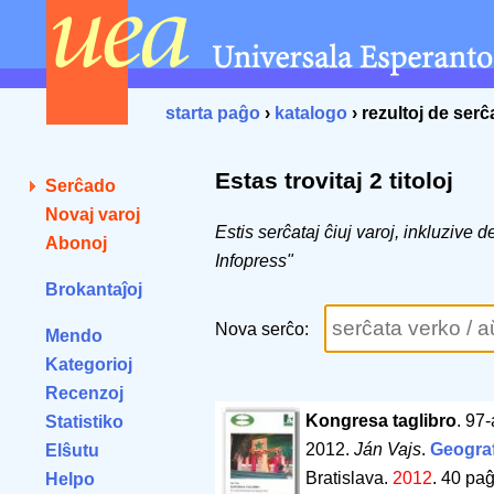
starta paĝo
›
katalogo
› rezultoj de ser
Estas trovitaj 2 titoloj
Serĉado
Novaj varoj
Estis serĉataj ĉiuj varoj, inkluzive 
Abonoj
Infopress"
Brokantaĵoj
Nova serĉo:
Mendo
Kategorioj
Recenzoj
Kongresa taglibro
. 97
Statistiko
2012.
Ján Vajs
.
Geograf
Elŝutu
Bratislava.
2012
.
40 paĝ
Helpo