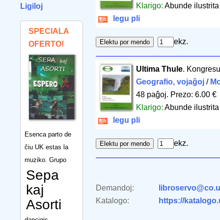
Klarigo:
Abunde ilustrita
Ligiloj
legu pli
SPECIALA
ekz.
OFERTO!
Ultima Thule
. Kongresu
Geografio, vojaĝoj
/
M
48 paĝoj
.
Prezo: 6.00 €
Klarigo:
Abunde ilustrita
legu pli
Esenca parto de
ekz.
ĉiu UK estas la
muziko. Grupo
Sepa
kaj
Demandoj:
libroservo@co.u
Katalogo:
https://katalogo
Asorti
dancigis