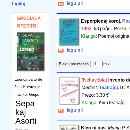
legu pli
Ligiloj
SPECIALA
Esperplenaj koroj
.
Poe
OFERTO!
1992
.
63 paĝoj
.
Prezo: 
Klarigo:
Poemoj original
legu pli
ekz.
Esenca parto de
(Nehavebla)
Invento de
ĉiu UK estas la
Modest
.
Teatraĵoj
. BEA
muziko. Grupo
Prezo: 3.30 €
Sepa
Klarigo:
Kvin teatraĵoj.
kaj
legu pli
Asorti
Kien ni iras
.
Marija P. 
dancigis