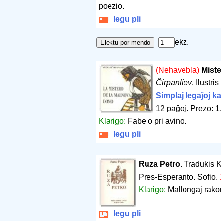
poezio.
legu pli
ekz.
(Nehavebla)
Mist
Ĉirpanliev
. Ilustr
Simplaj legaĵoj ka
12 paĝoj
.
Prezo: 1
Klarigo:
Fabelo pri avino.
legu pli
Ruza Petro
. Tradukis 
Pres-Esperanto. Sofio.
Klarigo:
Mallongaj rakon
legu pli