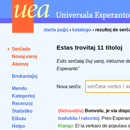
starta paĝo
›
katalogo
› rezultoj de ser
Estas trovitaj 11 titoloj
Serĉado
Novaj varoj
Estis serĉataj ĉiuj varoj, inkluzive 
Abonoj
Esperanto"
Brokantaĵoj
Nova serĉo:
Mendo
Kategorioj
Recenzoj
(Nehavebla)
Bonvolu, je via disp
Statistiko
tradukita
/
rakontoj
. Pres-Esperan
Elŝutu
Klarigo:
El la verkaro de populara sa
Helpo