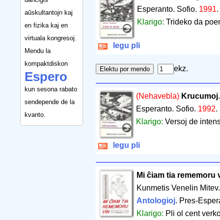
Esperanto. Sofio.
1991
aŭskultantojn kaj
Klarigo:
Trideko da poe
en fizika kaj en
virtuala kongresoj.
legu pli
Mendu la
kompaktdiskon
ekz.
Espero
kun sesona rabato
(Nehavebla)
Krucumoj
sendepende de la
Esperanto. Sofio.
1992
.
kvanto.
Klarigo:
Versoj de intens
legu pli
Mi ĉiam tia rememoru 
Kunmetis Venelin Mitev. 
Antologioj
. Pres-Esper
Klarigo:
Pli ol cent verko