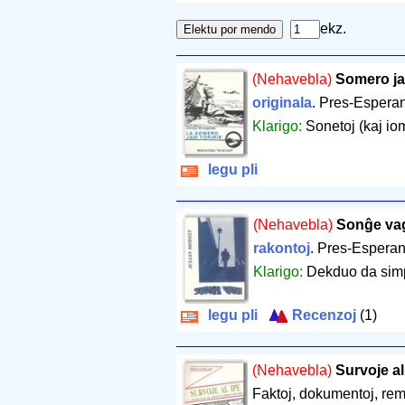
ekz.
(Nehavebla)
Somero jam
originala
. Pres-Esperan
Klarigo:
Sonetoj (kaj io
legu pli
(Nehavebla)
Sonĝe va
rakontoj
. Pres-Esperan
Klarigo:
Dekduo da simp
legu pli
Recenzoj
(1)
(Nehavebla)
Survoje al
Faktoj, dokumentoj, re