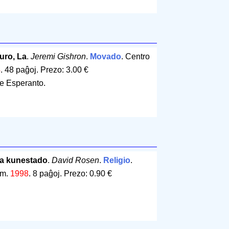
uro, La
.
Jeremi Gishron
.
Movado
. Centro
4
.
48 paĝoj
.
Prezo: 3.00 €
de Esperanto.
gia kunestado
.
David Rosen
.
Religio
.
em.
1998
.
8 paĝoj
.
Prezo: 0.90 €