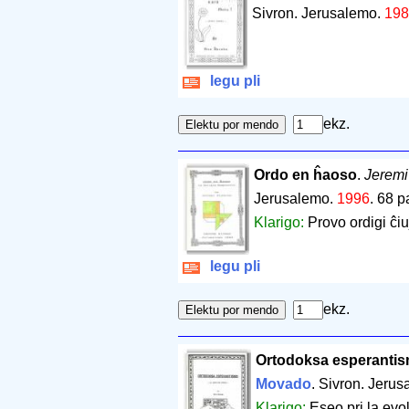
Sivron. Jerusalemo.
198
legu pli
ekz.
Ordo en ĥaoso
.
Jeremi
Jerusalemo.
1996
.
68 p
Klarigo:
Provo ordigi ĉi
legu pli
ekz.
Ortodoksa esperanti
Movado
. Sivron. Jeru
Klarigo:
Eseo pri la evo