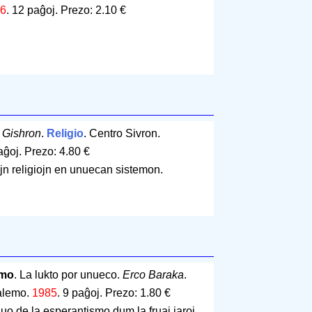
6
.
12 paĝoj
.
Prezo: 2.10 €
 Gishron
.
Religio
. Centro Sivron.
aĝoj
.
Prezo: 4.80 €
ujn religiojn en unuecan sistemon.
smo
. La lukto por unueco.
Erco Baraka
.
salemo.
1985
.
9 paĝoj
.
Prezo: 1.80 €
luo de la esperantismo dum la fruaj jaroj.