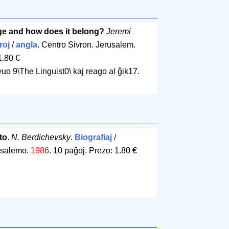
e and how does it belong?
Jeremi
roj
/
angla
. Centro Sivron. Jerusalem.
1.80 €
evuo 9\The Linguist0\ kaj reago al ĝik17.
to
.
N. Berdichevsky
.
Biografiaj
/
rusalemo.
1986
.
10 paĝoj
.
Prezo: 1.80 €