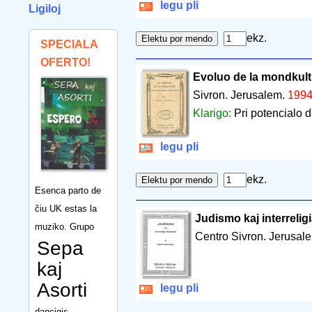
legu pli
Ligiloj
ekz.
SPECIALA
OFERTO!
Evoluo de la mondkult
Sivron. Jerusalem.
199
Klarigo:
Pri potencialo 
legu pli
ekz.
Esenca parto de
ĉiu UK estas la
Judismo kaj interreli
muziko. Grupo
Centro Sivron. Jerusal
Sepa
kaj
Asorti
legu pli
dancigis