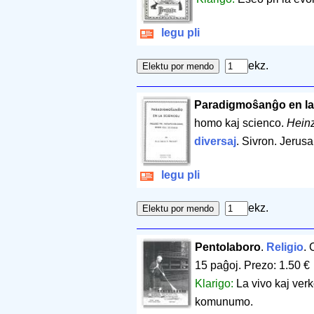
legu pli
ekz.
Paradigmoŝanĝo en la
homo kaj scienco.
Heinz
diversaj
. Sivron. Jerus
legu pli
ekz.
Pentolaboro
.
Religio
. 
15 paĝoj
.
Prezo: 1.50 €
Klarigo:
La vivo kaj ver
komunumo.