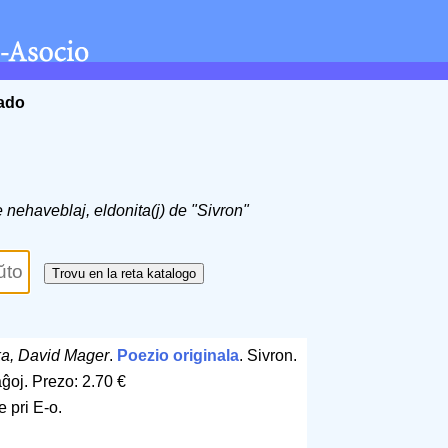
ĉado
de nehaveblaj, eldonita(j) de "Sivron"
a, David Mager
.
Poezio originala
. Sivron.
aĝoj
.
Prezo: 2.70 €
 pri E-o.