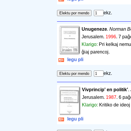
ekz.
Unugeneze
.
Norman Be
Jerusalem.
1996
.
7 paĝ
Klarigo:
Pri kelkaj nemu
ĝiaj parencoj.
legu pli
ekz.
Vivprincip' en politik'
.
Jerusalem.
1987
.
6 paĝ
Klarigo:
Kritiko de ideoj
legu pli