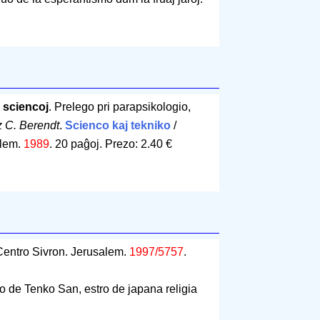
 sciencoj
. Prelego pri parapsikologio,
 C. Berendt
.
Scienco kaj tekniko
/
alem.
1989
.
20 paĝoj
.
Prezo: 2.40 €
Centro Sivron. Jerusalem.
1997/5757
.
ko de Tenko San, estro de japana religia