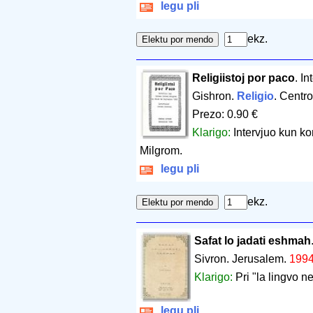
legu pli
ekz.
Religiistoj por paco
. I
Gishron.
Religio
. Centr
Prezo: 0.90 €
Klarigo:
Intervjuo kun ko
Milgrom.
legu pli
ekz.
Safat lo jadati eshmah
Sivron. Jerusalem.
199
Klarigo:
Pri "la lingvo 
legu pli