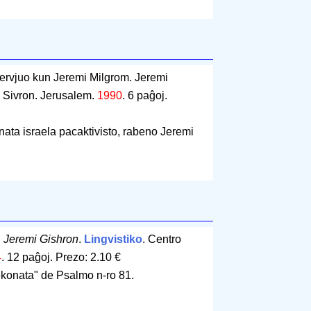
ntervjuo kun Jeremi Milgrom. Jeremi
o Sivron. Jerusalem.
1990
.
6 paĝoj
.
nata israela pacaktivisto, rabeno Jeremi
.
Jeremi Gishron
.
Lingvistiko
. Centro
4
.
12 paĝoj
.
Prezo: 2.10 €
nekonata" de Psalmo n-ro 81.