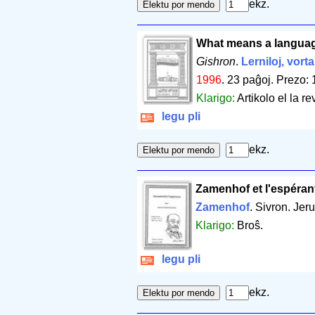
ekz.
What means a languag
Gishron
.
Lerniloj, vorta
1996
.
23 paĝoj
.
Prezo: 
Klarigo:
Artikolo el la r
legu pli
ekz.
Zamenhof et l'espéran
Zamenhof
. Sivron. Je
Klarigo:
Broŝ.
legu pli
ekz.