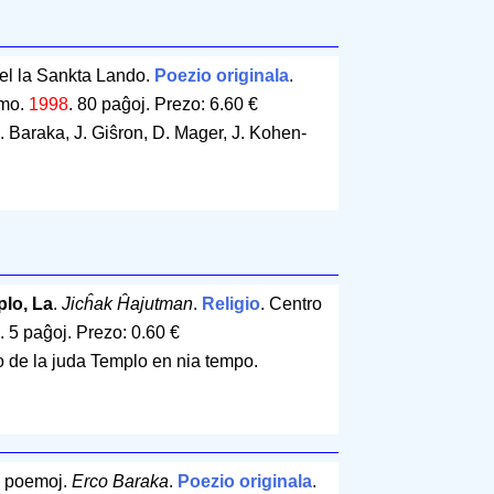
el la Sankta Lando.
Poezio originala
.
emo.
1998
.
80 paĝoj
.
Prezo: 6.60 €
 Baraka, J. Giŝron, D. Mager, J. Kohen-
lo, La
.
Jicĥak Ĥajutman
.
Religio
. Centro
.
5 paĝoj
.
Prezo: 0.60 €
o de la juda Templo en nia tempo.
 poemoj.
Erco Baraka
.
Poezio originala
.