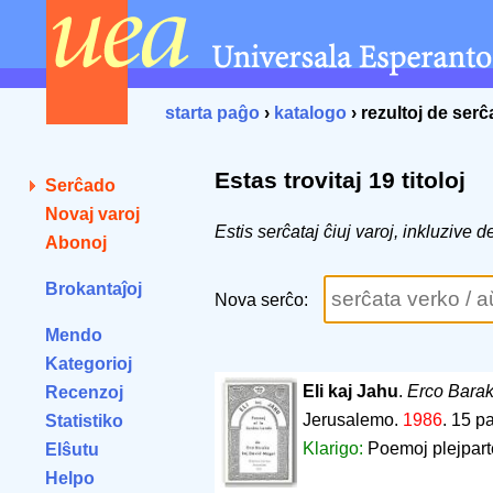
starta paĝo
›
katalogo
› rezultoj de ser
Estas trovitaj 19 titoloj
Serĉado
Novaj varoj
Estis serĉataj ĉiuj varoj, inkluzive 
Abonoj
Brokantaĵoj
Nova serĉo:
Mendo
Kategorioj
Eli kaj Jahu
.
Erco Barak
Recenzoj
Jerusalemo.
1986
.
15 p
Statistiko
Klarigo:
Poemoj plejparte
Elŝutu
Helpo