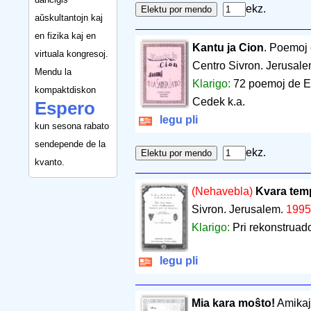
ekz.
aŭskultantojn kaj
en fizika kaj en
Kantu ja Cion
. Poemoj 
virtuala kongresoj.
Centro Sivron. Jerusal
Mendu la
Klarigo:
72 poemoj de E.
kompaktdiskon
Cedek k.a.
Espero
legu pli
kun sesona rabato
sendepende de la
ekz.
kvanto.
(Nehavebla)
Kvara temp
Sivron. Jerusalem.
1995
Klarigo:
Pri rekonstruad
legu pli
Mia kara moŝto!
Amikaj