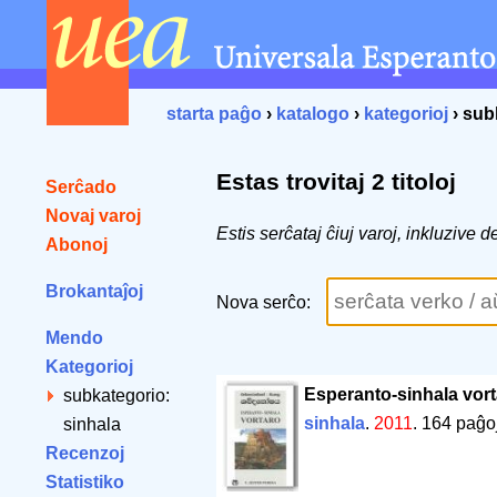
starta paĝo
›
katalogo
›
kategorioj
› sub
Estas trovitaj 2 titoloj
Serĉado
Novaj varoj
Estis serĉataj ĉiuj varoj, inkluzive
Abonoj
Brokantaĵoj
Nova serĉo:
Mendo
Kategorioj
Esperanto-sinhala vor
subkategorio:
sinhala
.
2011
.
164 paĝo
sinhala
Recenzoj
Statistiko