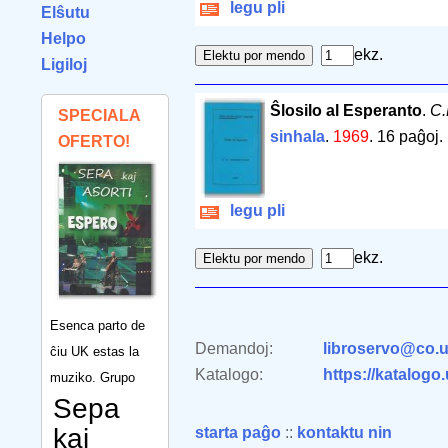
legu pli
Elŝutu
Helpo
ekz.
Ligiloj
Ŝlosilo al Esperanto
.
C.
SPECIALA
sinhala
.
1969
.
16 paĝoj
.
OFERTO!
legu pli
ekz.
Esenca parto de
Demandoj:
libroservo@co.u
ĉiu UK estas la
Katalogo:
https://katalogo
muziko. Grupo
Sepa
kaj
starta paĝo
::
kontaktu nin