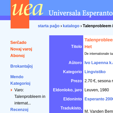
starta paĝo
›
katalogo
› Talenprobleem in
Talenprobleem
Serĉado
Het
Titolo
Novaj varoj
De internationale t
Abonoj
Aŭtoro
Ivo Lapenna k.
Brokantaĵoj
Kategorio
Lingvistiko
Mendo
Prezo
2.70 €, sesona 
Kategorioj
Varo:
Eldonloko, jaro
Leuven, 1980
Talenprobleem in
Eldoninto
Esperanto 200
internat...
Tradukisto,
Recenzoj
M. Vanden Bem