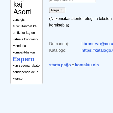
kaj
Asorti
(Ni konsilas atente relegi la tekston
dancigis
korektebla)
aŭskultantojn kaj
en fizika kaj en
virtuala kongresoj.
Demandoj:
libroservo@co.u
Mendu la
Katalogo:
https://katalogo
kompaktdiskon
Espero
starta paĝo
::
kontaktu nin
kun sesona rabato
sendepende de la
kvanto.