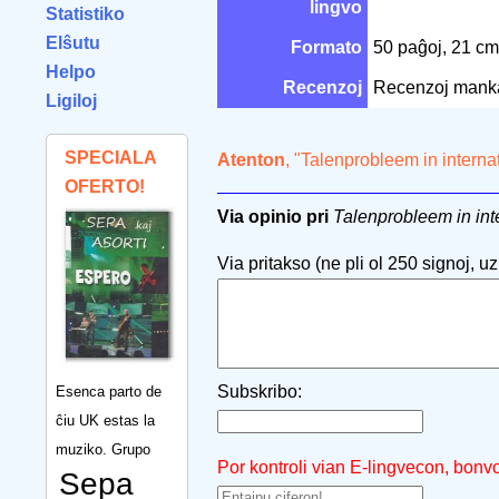
lingvo
Statistiko
Elŝutu
Formato
50 paĝoj, 21 c
Helpo
Recenzoj
Recenzoj mank
Ligiloj
SPECIALA
Atenton
, "Talenprobleem in interna
OFERTO!
Via opinio pri
Talenprobleem in inte
Via pritakso (ne pli ol 250 signoj, uzu
Subskribo:
Esenca parto de
ĉiu UK estas la
muziko. Grupo
Por kontroli vian E-lingvecon, bonv
Sepa