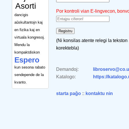
Asorti
Por kontroli vian E-lingvecon, bonv
dancigis
aŭskultantojn kaj
en fizika kaj en
virtuala kongresoj.
(Ni konsilas atente relegi la tekston
Mendu la
korektebla)
kompaktdiskon
Espero
kun sesona rabato
Demandoj:
libroservo@co.u
sendepende de la
Katalogo:
https://katalogo
kvanto.
starta paĝo
::
kontaktu nin