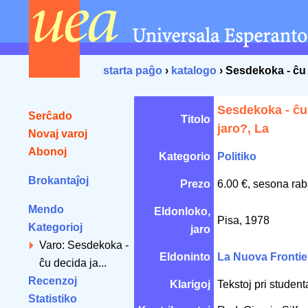
starta paĝo
›
katalogo
› Sesdekoka - ĉu 
Sesdekoka - ĉu
Serĉado
Titolo
jaro?, La
Novaj varoj
Abonoj
Kategorio
Politiko
Brokantaĵoj
Prezo
6.00 €, sesona rab
Mendo
Eldonloko,
Pisa, 1978
Kategorioj
jaro
Varo: Sesdekoka -
Eldoninto
La Nuova Frontie
ĉu decida ja...
Recenzoj
Klarigoj
Tekstoj pri student
Statistiko