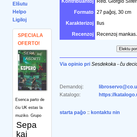
Kontribuantoj
Red. Giorgio Silfe
Elŝutu
Helpo
Formato
27 paĝoj, 30 cm
Ligiloj
Karakterizoj
Ilus
Recenzoj
Recenzoj mankas.
SPECIALA
OFERTO!
Via opinio pri
Sesdekoka - ĉu decid
Demandoj:
libroservo@co.u
Katalogo:
https://katalogo
Esenca parto de
ĉiu UK estas la
starta paĝo
::
kontaktu nin
muziko. Grupo
Sepa
kaj