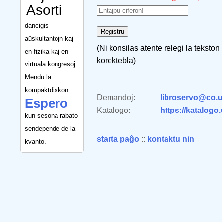
Asorti
dancigis
aŭskultantojn kaj
(Ni konsilas atente relegi la tekston
en fizika kaj en
korektebla)
virtuala kongresoj.
Mendu la
kompaktdiskon
Demandoj:
libroservo@co.u
Espero
Katalogo:
https://katalogo
kun sesona rabato
sendepende de la
starta paĝo
::
kontaktu nin
kvanto.