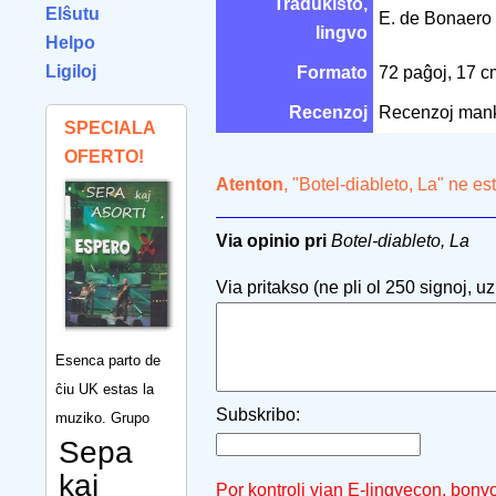
Tradukisto,
Elŝutu
E. de Bonaero
lingvo
Helpo
Ligiloj
Formato
72 paĝoj, 17 
Recenzoj
Recenzoj man
SPECIALA
OFERTO!
Atenton
, "Botel-diableto, La" ne es
Via opinio pri
Botel-diableto, La
Via pritakso (ne pli ol 250 signoj, uzu
Esenca parto de
ĉiu UK estas la
Subskribo:
muziko. Grupo
Sepa
kaj
Por kontroli vian E-lingvecon, bonv