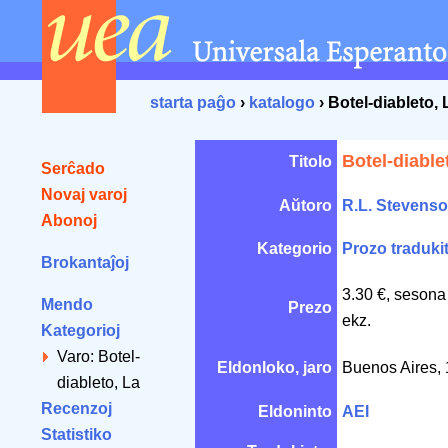
starta paĝo
›
katalogo
› Botel-diableto, 
Botel-diable
Titolo
Serĉado
Novaj varoj
Aŭtoro
R.L. Stevens
Abonoj
Kategorio
Prozo traduki
Brokantaĵoj
3.30 €, sesona
Mendo
Prezo
ekz.
Kategorioj
Varo: Botel-
Eldonloko, jaro
Buenos Aires, 
diableto, La
Recenzoj
Eldoninto
AEI
Statistiko